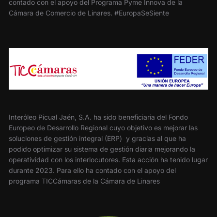
contado con el apoyo del Programa Pyme Innova de la
Cámara de Comercio de Linares. #EuropaSeSiente
Interóleo Picual Jaén, S.A. ha sido beneficiaria del Fondo
Europeo de Desarrollo Regional cuyo objetivo es mejorar las
soluciones de gestión integral (ERP) y gracias al que ha
podido optimizar su sistema de gestión diaria mejorando la
operatividad con los interlocutores. Esta acción ha tenido lugar
durante 2023. Para ello ha contado con el apoyo del
programa TICCámaras de la Cámara de Linares