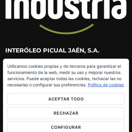
INTERÓLEO PICUAL JAÉN, S.A.
953 226 010
Utilizamos cookies propias y de terceros para garantizar el
953 272 499
funcionamiento de la web, medir su uso y mejorar nuestros
info@interoleo.com
servicios. Puede aceptar todas las cookies, rechazar las no
canaldedenuncias@interoleo.com
necesarias o configurar sus preferencias.
Política de cookies
ACEPTAR TODO
RECHAZAR
Copyright © 2026 Grupo Interóleo
Inspiro Theme
por
WPZOOM
CONFIGURAR