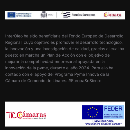
InterOleo ha sido beneficiaria del Fondo Europeo de Desarrollo
Regional, cuyo objetivo es promover el desarrollo tecnológico,
la innovación y una investigación de calidad, gracias al cual ha
puesto en marcha un Plan de Acción con el objetivo de
mejorar la competitividad empresarial apoyada en la
innovación de la pyme, durante el año 2024. Para ello ha
contado con el apoyo del Programa Pyme Innova de la
Cámara de Comercio de Linares. #EuropaSeSiente