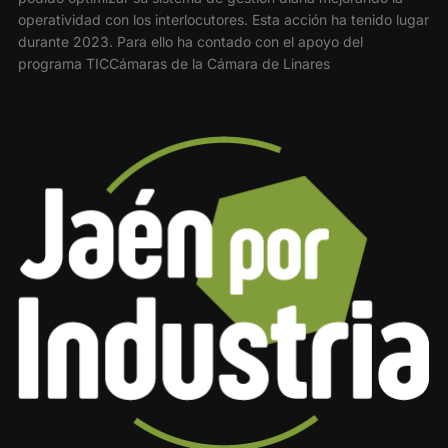
operatividad con los interlocutores. Esta acción ha tenido lugar
durante 2023. Para ello ha contado con el apoyo del
programa TICCámaras de la Cámara de Linares