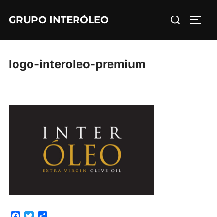
Saltar
Buscar:
GRUPO INTERÓLEO
al
ALTE
contenido
logo-interoleo-premium
F
T
C