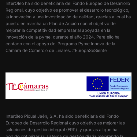
InterOleo ha sido beneficiaria del Fondo Europeo de Desarrollo
Regional, cuyo objetivo es promover el desarrollo tecnológico,
la innovación y una investigación de calidad, gracias al cual ha
puesto en marcha un Plan de Acción con el objetivo de
mejorar la competitividad empresarial apoyada en la
innovación de la pyme, durante el año 2024. Para ello ha
contado con el apoyo del Programa Pyme Innova de la
Cámara de Comercio de Linares. #EuropaSeSiente
Interóleo Picual Jaén, S.A. ha sido beneficiaria del Fondo
Europeo de Desarrollo Regional cuyo objetivo es mejorar las
soluciones de gestión integral (ERP) y gracias al que ha
podido optimizar su sistema de gestión diaria mejorando la