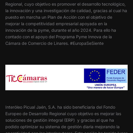
Regional, cuyo objetivo es promover el desarrollo tecnológico,
la innovación y una investigación de calidad, gracias al cual ha
puesto en marcha un Plan de Acción con el objetivo de
mejorar la competitividad empresarial apoyada en la
innovación de la pyme, durante el año 2024. Para ello ha
contado con el apoyo del Programa Pyme Innova de la
Cámara de Comercio de Linares. #EuropaSeSiente
Interóleo Picual Jaén, S.A. ha sido beneficiaria del Fondo
Europeo de Desarrollo Regional cuyo objetivo es mejorar las
soluciones de gestión integral (ERP) y gracias al que ha
podido optimizar su sistema de gestión diaria mejorando la