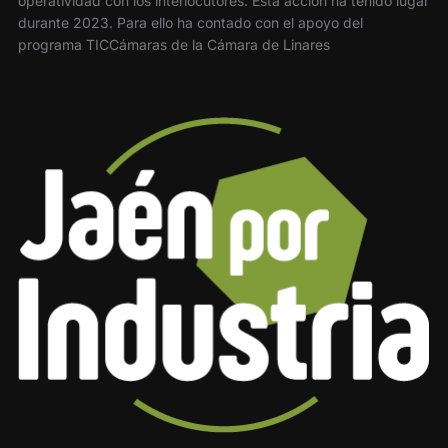
operatividad con los interlocutores. Esta acción ha tenido lugar
durante 2023. Para ello ha contado con el apoyo del
programa TICCámaras de la Cámara de Linares