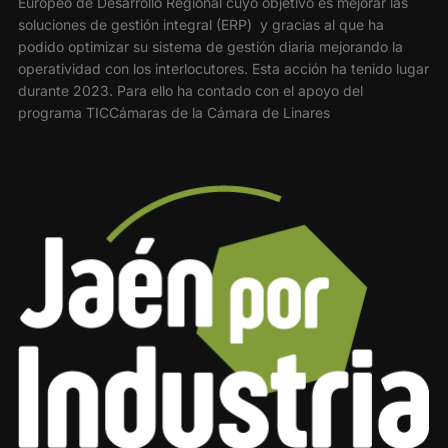
Europeo de Desarrollo Regional cuyo objetivo es mejorar las
soluciones de gestión integral (ERP) y gracias al que ha
podido optimizar su sistema de gestión diaria mejorando la
operatividad con los interlocutores. Esta acción ha tenido lugar
durante 2023. Para ello ha contado con el apoyo del
programa TICCámaras de la Cámara de Linares