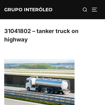
Saltar
Buscar:
GRUPO INTERÓLEO
al
ALTE
contenido
31041802 – tanker truck on
highway