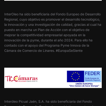
InterOleo ha sido beneficiaria del Fondo Europeo de Desarrollo
Regional, cuyo objetivo es promover el desarrollo tecnológico,
la innovación y una investigación de calidad, gracias al cual ha
puesto en marcha un Plan de Acción con el objetivo de
mejorar la competitividad empresarial apoyada en la
innovación de la pyme, durante el año 2024. Para ello ha
contado con el apoyo del Programa Pyme Innova de la
Cámara de Comercio de Linares. #EuropaSeSiente
Interóleo Picual Jaén, S.A. ha sido beneficiaria del Fondo