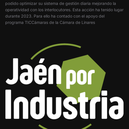
podido optimizar su sistema de gestión diaria mejorando la
operatividad con los interlocutores. Esta acción ha tenido lugar
durante 2023. Para ello ha contado con el apoyo del
programa TICCámaras de la Cámara de Linares