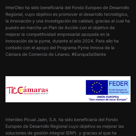
InterOleo ha sido beneficiaria del Fondo Europeo de Desarrollo
Regional, cuyo objetivo es promover el desarrollo tecnológico,
la innovación y una investigación de calidad, gracias al cual ha
puesto en marcha un Plan de Acción con el objetivo de
mejorar la competitividad empresarial apoyada en la
innovación de la pyme, durante el año 2024. Para ello ha
contado con el apoyo del Programa Pyme Innova de la
Cámara de Comercio de Linares. #EuropaSeSiente
Interóleo Picual Jaén, S.A. ha sido beneficiaria del Fondo
Europeo de Desarrollo Regional cuyo objetivo es mejorar las
soluciones de gestión integral (ERP) y gracias al que ha