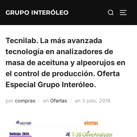
Saltar
Buscar:
GRUPO INTERÓLEO
al
ALTE
contenido
Tecnilab. La más avanzada
tecnología en analizadores de
masa de aceituna y alpeorujos en
el control de producción. Oferta
Especial Grupo Interóleo.
Publicado
por
compras
en
Ofertas
en
3 julio, 2018
el