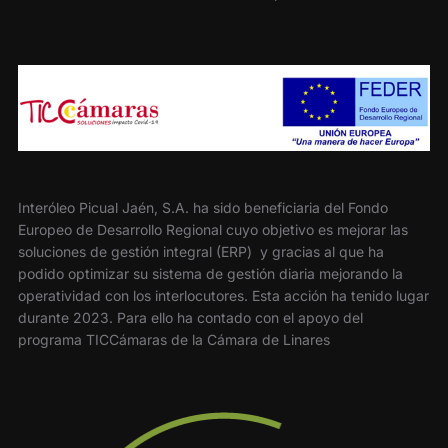
Interóleo Picual Jaén, S.A. ha sido beneficiaria del Fondo
Europeo de Desarrollo Regional cuyo objetivo es mejorar las
soluciones de gestión integral (ERP) y gracias al que ha
podido optimizar su sistema de gestión diaria mejorando la
operatividad con los interlocutores. Esta acción ha tenido lugar
durante 2023. Para ello ha contado con el apoyo del
programa TICCámaras de la Cámara de Linares