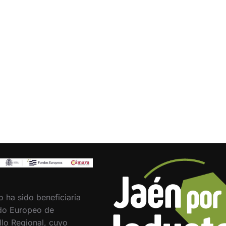
o ha sido beneficiaria
do Europeo de
llo Regional, cuyo