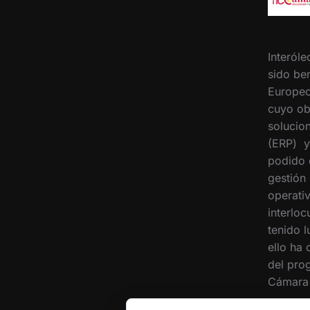
Interóle
sido ben
Europeo
cuyo ob
solucion
(ERP) y
podido 
gestión
operati
interloc
tenido 
ello ha
del pro
Cámara 