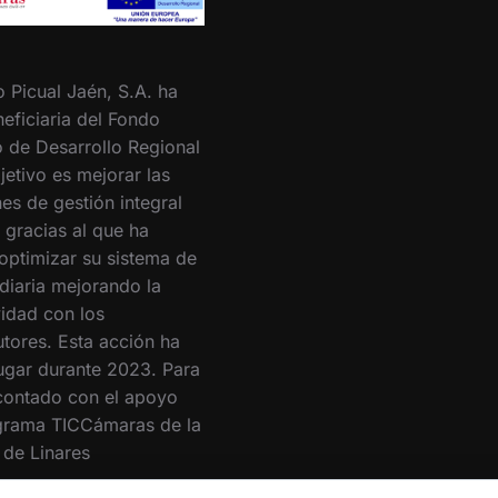
o Picual Jaén, S.A. ha
eficiaria del Fondo
 de Desarrollo Regional
jetivo es mejorar las
es de gestión integral
 gracias al que ha
optimizar su sistema de
 diaria mejorando la
vidad con los
utores. Esta acción ha
lugar durante 2023. Para
 contado con el apoyo
grama TICCámaras de la
de Linares