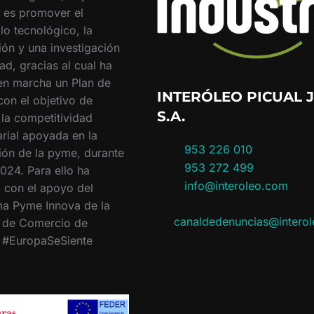
o es promover el
lo tecnológico, la
ión y una investigación
ad, gracias al cual ha
en marcha un Plan de
INTERÓLEO PICUAL J
con el objetivo de
S.A.
 la competitividad
rial apoyada en la
953 226 010
ión de la pyme, durante
953 272 499
024. Para ello ha
info@interoleo.com
 con el apoyo del
a Pyme Innova de la
canaldedenuncias@intero
 de Comercio de
. #EuropaSeSiente