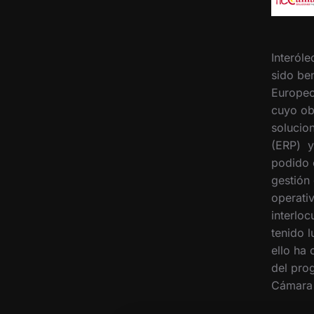
Interóle
sido ben
Europeo
cuyo ob
solucion
(ERP) y
podido 
gestión
operati
interloc
tenido 
ello ha
del pro
Cámara 