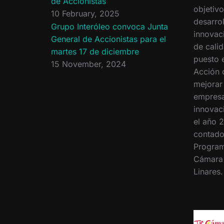
de Accionistas
objetiv
10 February, 2025
desarrol
Grupo Interóleo convoca Junta
innovac
General de Accionistas para el
de calid
martes 17 de diciembre
puesto 
15 November, 2024
Acción 
mejorar
empresa
innovac
el año 2
contado
Program
Cámara
Linares