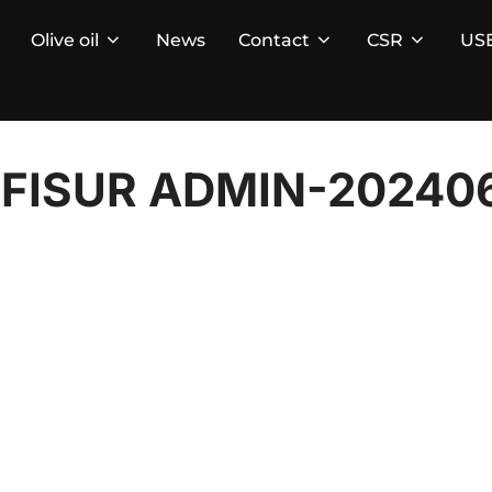
Olive oil
News
Contact
CSR
US
FISUR ADMIN-20240