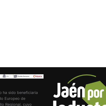
o ha sido beneficiaria
do Europeo de
llo Regional, cuyo