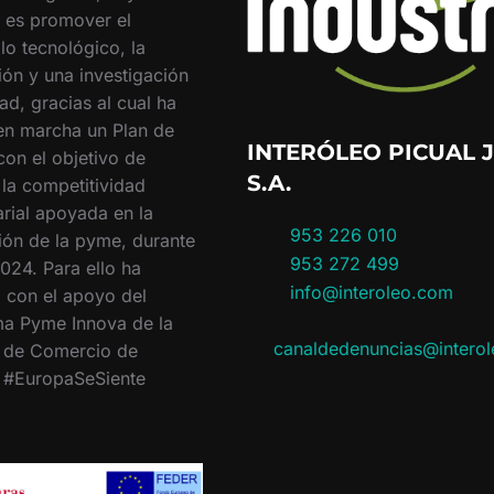
o es promover el
lo tecnológico, la
ión y una investigación
ad, gracias al cual ha
en marcha un Plan de
INTERÓLEO PICUAL J
con el objetivo de
S.A.
 la competitividad
rial apoyada en la
953 226 010
ión de la pyme, durante
953 272 499
024. Para ello ha
info@interoleo.com
 con el apoyo del
a Pyme Innova de la
canaldedenuncias@intero
 de Comercio de
. #EuropaSeSiente