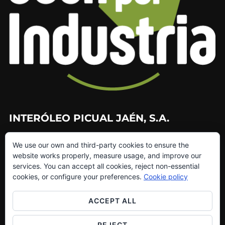
INTERÓLEO PICUAL JAÉN, S.A.
953 226 010
We use our own and third-party cookies to ensure the
953 272 499
website works properly, measure usage, and improve our
info@interoleo.com
services. You can accept all cookies, reject non-essential
canaldedenuncias@interoleo.com
cookies, or configure your preferences.
Cookie policy
ACCEPT ALL
REJECT