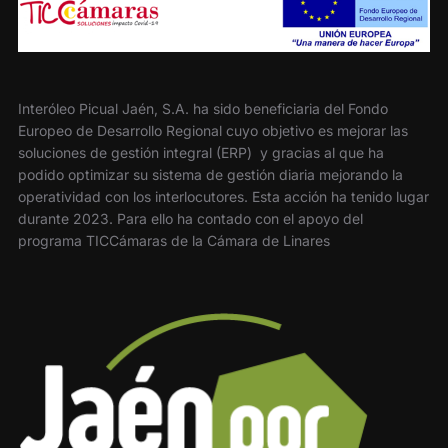
Interóleo Picual Jaén, S.A. ha sido beneficiaria del Fondo
Europeo de Desarrollo Regional cuyo objetivo es mejorar las
soluciones de gestión integral (ERP) y gracias al que ha
podido optimizar su sistema de gestión diaria mejorando la
operatividad con los interlocutores. Esta acción ha tenido lugar
durante 2023. Para ello ha contado con el apoyo del
programa TICCámaras de la Cámara de Linares