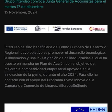
Grupo Interóleo convoca Junta General de Accionistas para el
martes 17 de diciembre
15 November, 2024
InterOleo ha sido beneficiaria del Fondo Europeo de Desarrollo
Regional, cuyo objetivo es promover el desarrollo tecnológico,
la innovación y una investigación de calidad, gracias al cual ha
puesto en marcha un Plan de Acción con el objetivo de
mejorar la competitividad empresarial apoyada en la
innovación de la pyme, durante el año 2024. Para ello ha
contado con el apoyo del Programa Pyme Innova de la
Cámara de Comercio de Linares. #EuropaSeSiente