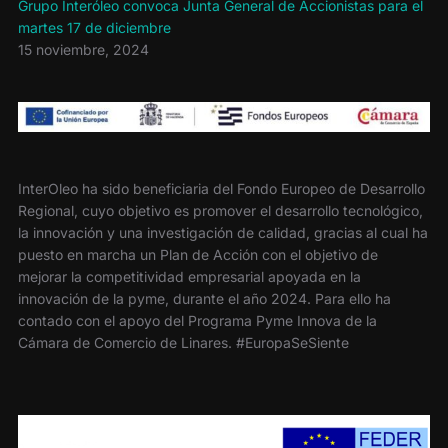
Grupo Interóleo convoca Junta General de Accionistas para el
martes 17 de diciembre
15 noviembre, 2024
InterOleo ha sido beneficiaria del Fondo Europeo de Desarrollo
Regional, cuyo objetivo es promover el desarrollo tecnológico,
la innovación y una investigación de calidad, gracias al cual ha
puesto en marcha un Plan de Acción con el objetivo de
mejorar la competitividad empresarial apoyada en la
innovación de la pyme, durante el año 2024. Para ello ha
contado con el apoyo del Programa Pyme Innova de la
Cámara de Comercio de Linares. #EuropaSeSiente