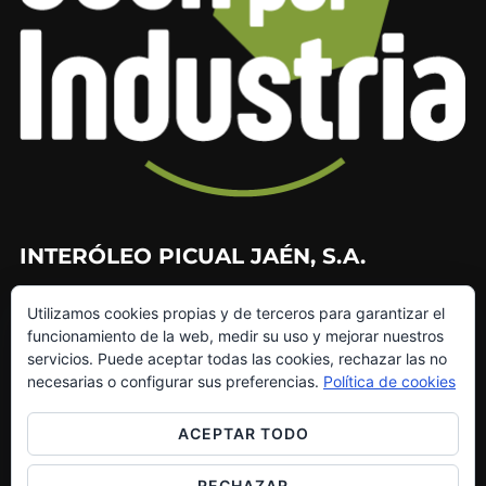
INTERÓLEO PICUAL JAÉN, S.A.
953 226 010
Utilizamos cookies propias y de terceros para garantizar el
953 272 499
funcionamiento de la web, medir su uso y mejorar nuestros
info@interoleo.com
servicios. Puede aceptar todas las cookies, rechazar las no
canaldedenuncias@interoleo.com
necesarias o configurar sus preferencias.
Política de cookies
ACEPTAR TODO
RECHAZAR