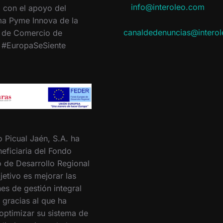
info@interoleo.com
 con el apoyo del
a Pyme Innova de la
canaldedenuncias@intero
 de Comercio de
. #EuropaSeSiente
o Picual Jaén, S.A. ha
eficiaria del Fondo
 de Desarrollo Regional
jetivo es mejorar las
es de gestión integral
 gracias al que ha
optimizar su sistema de