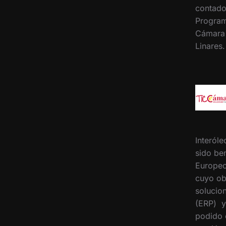
contado
Program
Cámara
Linares
Interóle
sido ben
Europeo
cuyo ob
solucion
(ERP) y
podido 