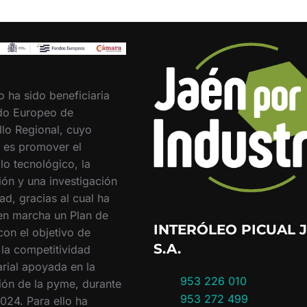
o ha sido beneficiaria
do Europeo de
llo Regional, cuyo
o es promover el
lo tecnológico, la
ión y una investigación
ad, gracias al cual ha
en marcha un Plan de
INTERÓLEO PICUAL J
con el objetivo de
S.A.
 la competitividad
rial apoyada en la
953 226 010
ión de la pyme, durante
953 272 499
024. Para ello ha