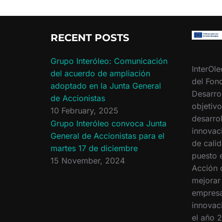
o
e
o
r
k
RECENT POSTS
Grupo Interóleo: Comunicación
InterOle
del acuerdo de ampliación
del Fon
adoptado en la Junta General
Desarro
de Accionistas
objetiv
10 February, 2025
desarrol
Grupo Interóleo convoca Junta
innovac
General de Accionistas para el
de calid
martes 17 de diciembre
puesto 
15 November, 2024
Acción 
mejorar
empresa
innovac
el año 2