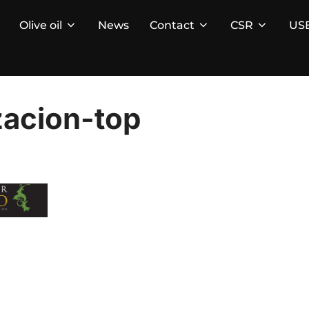
Olive oil
News
Contact
CSR
US
zacion-top