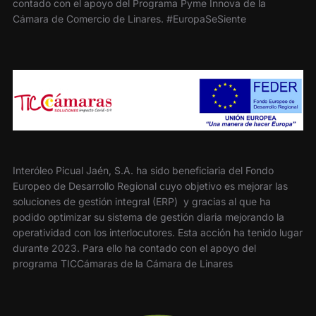
contado con el apoyo del Programa Pyme Innova de la
Cámara de Comercio de Linares. #EuropaSeSiente
Interóleo Picual Jaén, S.A. ha sido beneficiaria del Fondo
Europeo de Desarrollo Regional cuyo objetivo es mejorar las
soluciones de gestión integral (ERP) y gracias al que ha
podido optimizar su sistema de gestión diaria mejorando la
operatividad con los interlocutores. Esta acción ha tenido lugar
durante 2023. Para ello ha contado con el apoyo del
programa TICCámaras de la Cámara de Linares