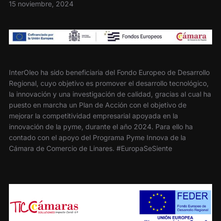
15 noviembre, 2024
InterOleo ha sido beneficiaria del Fondo Europeo de Desarrollo
Regional, cuyo objetivo es promover el desarrollo tecnológico,
la innovación y una investigación de calidad, gracias al cual ha
puesto en marcha un Plan de Acción con el objetivo de
mejorar la competitividad empresarial apoyada en la
innovación de la pyme, durante el año 2024. Para ello ha
contado con el apoyo del Programa Pyme Innova de la
Cámara de Comercio de Linares. #EuropaSeSiente