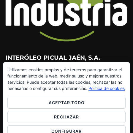
INTERÓLEO PICUAL JAÉN, S.A.
Utilizamos cookies propias y de terceros para garantizar el
953 226 010
funcionamiento de la web, medir su uso y mejorar nuestros
953 272 499
servicios. Puede aceptar todas las cookies, rechazar las no
info@interoleo.com
necesarias o configurar sus preferencias.
Política de cookies
canaldedenuncias@interoleo.com
ACEPTAR TODO
RECHAZAR
Copyright © 2026 Grupo Interóleo
CONFIGURAR