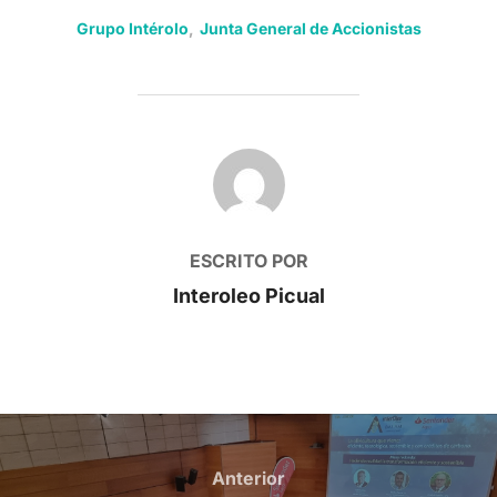
Grupo Intérolo
,
Junta General de Accionistas
AUTOR DE LA PUBLICACIÓN
ESCRITO POR
Interoleo Picual
Navegación
de
Anterior
Anterior