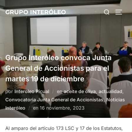
Saltar
Buscar:
GRUPO INTERÓLEO
al
ALTE
contenido
Grupo Interóleo convoca Junta
General de Accionistas para el
martes 19 de diciembre
por
Interoleo Picual
en
aceite de oliva
,
actualidad
,
Convocatoria Junta General de Accionistas
,
Noticias
Publicado
Interóleo
en
16 noviembre, 2023
el
Al amparo del artículo 173 LSC y 17 de los Estatutos,