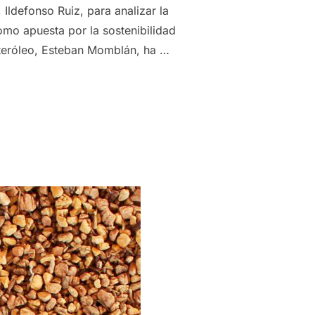
Ildefonso Ruiz, para analizar la
mo apuesta por la sostenibilidad
nteróleo, Esteban Momblán, ha …
A QUE SE REDUZCA EL IVA DEL HUESO DE ACEITUNA USADO 