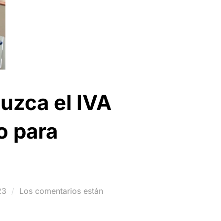
uzca el IVA
o para
23
Los comentarios están