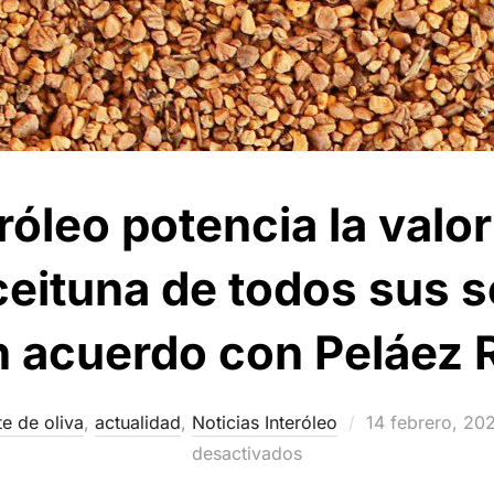
róleo potencia la valor
eituna de todos sus s
n acuerdo con Peláez
Publicado
te de oliva
,
actualidad
,
Noticias Interóleo
14 febrero, 20
el
desactivados