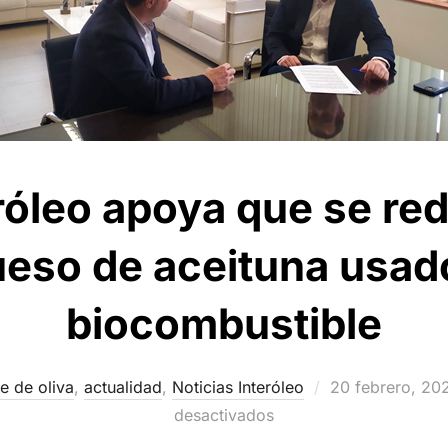
róleo apoya que se red
ueso de aceituna usad
biocombustible
Publicado
te de oliva
,
actualidad
,
Noticias Interóleo
20 febrero, 20
el
desactivados