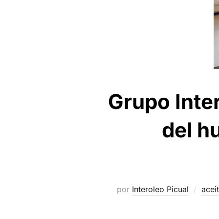
Grupo Inte
del h
por
Interoleo Picual
acei