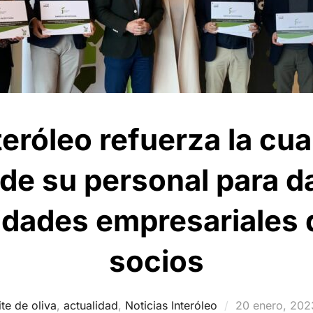
eróleo refuerza la cua
 de su personal para d
idades empresariales 
socios
Publicado
te de oliva
,
actualidad
,
Noticias Interóleo
20 enero, 202