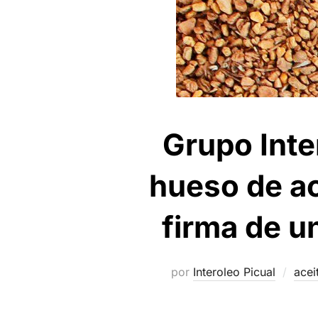
Grupo Inte
hueso de ac
firma de u
por
Interoleo Picual
acei