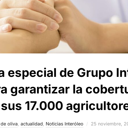
especial de Grupo In
a garantizar la cobertu
 sus 17.000 agricultor
Publicado
 de oliva
,
actualidad
,
Noticias Interóleo
25 noviembre, 2