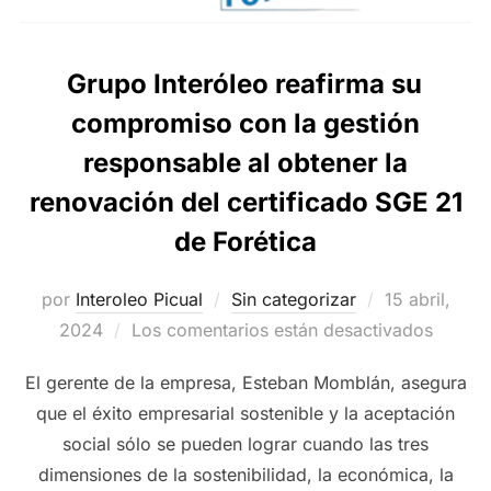
Grupo Interóleo reafirma su
compromiso con la gestión
responsable al obtener la
renovación del certificado SGE 21
de Forética
Publicado
por
Interoleo Picual
Sin categorizar
15 abril,
el
2024
Los comentarios están desactivados
El gerente de la empresa, Esteban Momblán, asegura
que el éxito empresarial sostenible y la aceptación
social sólo se pueden lograr cuando las tres
dimensiones de la sostenibilidad, la económica, la