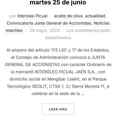
martes 25 de junio
por
Interoleo Picual
aceite de oliva
,
actualidad
,
Convocatoria Junta General de Accionistas
,
Noticias
Publicado
Interóleo
20 mayo, 2024
Los comentarios están
el
desactivados
Al amparo del artículo 173 LSC y 17 de los Estatutos,
el Consejo de Administración convoca a JUNTA
GENERAL DE ACCIONISTAS con carácter Ordinario de
la mercantil INTERÓLEO PICUAL JAÉN S.A., con
domicilio social en Mengíbar (Jaén), en el Parque
Tecnológico GEOLIT, CTSA 1, C/ Sierra Morena 11, a
celebrar en la sede de la …
«GRUPO INTERÓLEO CONVO
LEER MÁS