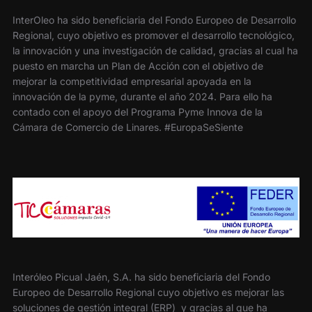
InterOleo ha sido beneficiaria del Fondo Europeo de Desarrollo
Regional, cuyo objetivo es promover el desarrollo tecnológico,
la innovación y una investigación de calidad, gracias al cual ha
puesto en marcha un Plan de Acción con el objetivo de
mejorar la competitividad empresarial apoyada en la
innovación de la pyme, durante el año 2024. Para ello ha
contado con el apoyo del Programa Pyme Innova de la
Cámara de Comercio de Linares. #EuropaSeSiente
Interóleo Picual Jaén, S.A. ha sido beneficiaria del Fondo
Europeo de Desarrollo Regional cuyo objetivo es mejorar las
soluciones de gestión integral (ERP) y gracias al que ha