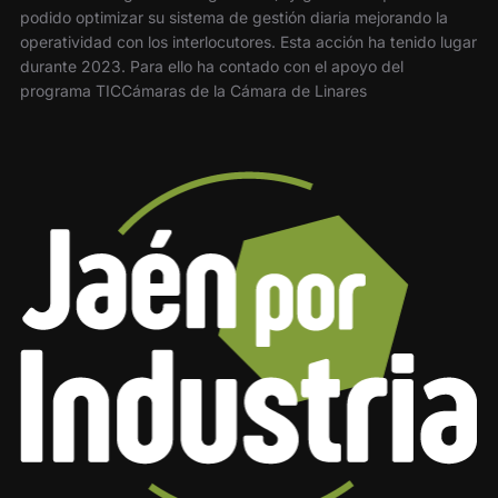
podido optimizar su sistema de gestión diaria mejorando la
operatividad con los interlocutores. Esta acción ha tenido lugar
durante 2023. Para ello ha contado con el apoyo del
programa TICCámaras de la Cámara de Linares