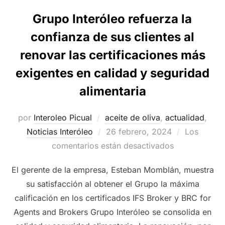
Grupo Interóleo refuerza la
confianza de sus clientes al
renovar las certificaciones más
exigentes en calidad y seguridad
alimentaria
por
Interoleo Picual
aceite de oliva
,
actualidad
,
Publicado
Noticias Interóleo
26 febrero, 2024
Los
el
comentarios están desactivados
El gerente de la empresa, Esteban Momblán, muestra
su satisfacción al obtener el Grupo la máxima
calificación en los certificados IFS Broker y BRC for
Agents and Brokers Grupo Interóleo se consolida en