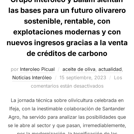
las bases para un futuro olivarero
sostenible, rentable, con
explotaciones modernas y con
nuevos ingresos gracias a la venta
de créditos de carbono
por
Interoleo Picual
aceite de oliva
,
actualidad
,
Publicado
Noticias Interóleo
15 septiembre, 2023
Los
el
comentarios están desactivados
La jornada técnica sobre olivicultura celebrada en
Ifeja, con la inestimable colaboración de Santander
Agro, ha servido para analizar las posibilidades que
se le abre al sector y que pasan, irremediablemente,
por la modernización, la tecnificación de las