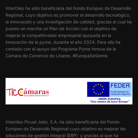
InterOleo ha sido beneficiaria del Fondo Europeo de Desarrollo
Regional, cuyo objetivo es promover el desarrollo tecnológico,
la innovación y una investigación de calidad, gracias al cual ha
puesto en marcha un Plan de Acción con el objetivo de
mejorar la competitividad empresarial apoyada en la
innovación de la pyme, durante el año 2024. Para ello ha
contado con el apoyo del Programa Pyme Innova de la
Cámara de Comercio de Linares. #EuropaSeSiente
Interóleo Picual Jaén, S.A. ha sido beneficiaria del Fondo
Europeo de Desarrollo Regional cuyo objetivo es mejorar las
soluciones de gestión integral (ERP) y gracias al que ha