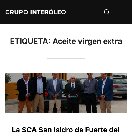
Saltar
Buscar:
GRUPO INTERÓLEO
al
ALTE
contenido
ETIQUETA:
Aceite virgen extra
La SCA San Isidro de Fuerte del