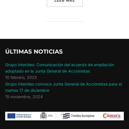
«LA SCA SAN ISIDRO DE 
LEER MÁS
ÚLTIMAS NOTICIAS
Grupo Interóleo: Comunicación del acuerdo de ampliación
adoptado en la Junta General de Accionistas
10 febrero, 2025
Grupo Interóleo convoca Junta General de Accionistas para el
martes 17 de diciembre
15 noviembre, 2024