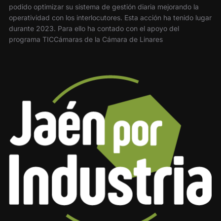
podido optimizar su sistema de gestión diaria mejorando la
operatividad con los interlocutores. Esta acción ha tenido lugar
durante 2023. Para ello ha contado con el apoyo del
programa TICCámaras de la Cámara de Linares