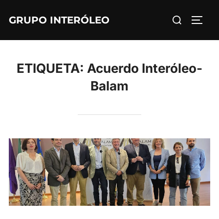
Saltar
Buscar:
GRUPO INTERÓLEO
al
ALTE
contenido
ETIQUETA:
Acuerdo Interóleo-
Balam