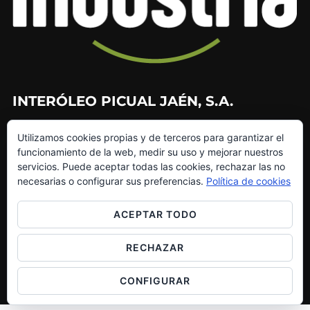
INTERÓLEO PICUAL JAÉN, S.A.
953 226 010
Utilizamos cookies propias y de terceros para garantizar el
953 272 499
funcionamiento de la web, medir su uso y mejorar nuestros
info@interoleo.com
servicios. Puede aceptar todas las cookies, rechazar las no
canaldedenuncias@interoleo.com
necesarias o configurar sus preferencias.
Política de cookies
ACEPTAR TODO
RECHAZAR
Copyright © 2026 Grupo Interóleo
Inspiro Theme
por
WPZOOM
CONFIGURAR