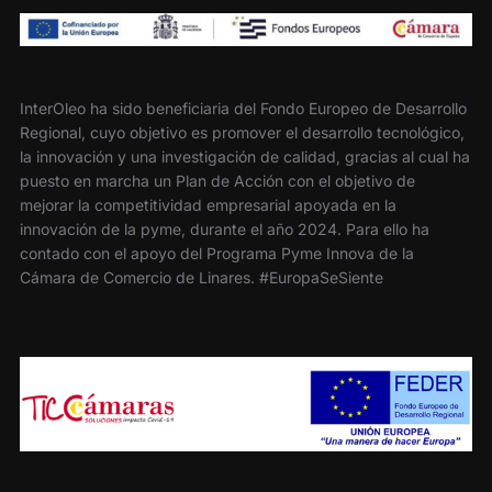
InterOleo ha sido beneficiaria del Fondo Europeo de Desarrollo
Regional, cuyo objetivo es promover el desarrollo tecnológico,
la innovación y una investigación de calidad, gracias al cual ha
puesto en marcha un Plan de Acción con el objetivo de
mejorar la competitividad empresarial apoyada en la
innovación de la pyme, durante el año 2024. Para ello ha
contado con el apoyo del Programa Pyme Innova de la
Cámara de Comercio de Linares. #EuropaSeSiente