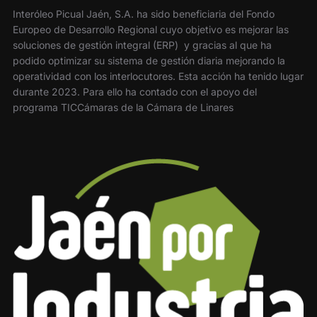
Interóleo Picual Jaén, S.A. ha sido beneficiaria del Fondo
Europeo de Desarrollo Regional cuyo objetivo es mejorar las
soluciones de gestión integral (ERP) y gracias al que ha
podido optimizar su sistema de gestión diaria mejorando la
operatividad con los interlocutores. Esta acción ha tenido lugar
durante 2023. Para ello ha contado con el apoyo del
programa TICCámaras de la Cámara de Linares