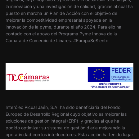
la innovación y una investigación de calidad, gracias al cual ha
puesto en marcha un Plan de Acción con el objetivo de
mejorar la competitividad empresarial apoyada en la
innovación de la pyme, durante el año 2024. Para ello ha
contado con el apoyo del Programa Pyme Innova de la
Cámara de Comercio de Linares. #EuropaSeSiente
Interóleo Picual Jaén, S.A. ha sido beneficiaria del Fondo
Europeo de Desarrollo Regional cuyo objetivo es mejorar las
soluciones de gestión integral (ERP) y gracias al que ha
podido optimizar su sistema de gestión diaria mejorando la
operatividad con los interlocutores. Esta acción ha tenido lugar