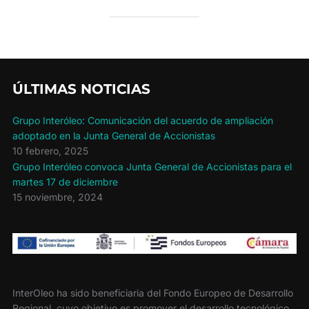
ÚLTIMAS NOTICIAS
Grupo Interóleo: Comunicación del acuerdo de ampliación
adoptado en la Junta General de Accionistas
10 febrero, 2025
Grupo Interóleo convoca Junta General de Accionistas para el
martes 17 de diciembre
15 noviembre, 2024
InterOleo ha sido beneficiaria del Fondo Europeo de Desarrollo
Regional, cuyo objetivo es promover el desarrollo tecnológico,