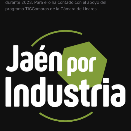
durante 2023. Para ello ha contado con el apoyo del
programa TICCámaras de la Cámara de Linares