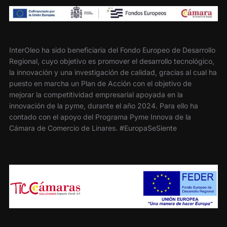
InterOleo ha sido beneficiaria del Fondo Europeo de Desarrollo
Regional, cuyo objetivo es promover el desarrollo tecnológico,
la innovación y una investigación de calidad, gracias al cual ha
puesto en marcha un Plan de Acción con el objetivo de
mejorar la competitividad empresarial apoyada en la
innovación de la pyme, durante el año 2024. Para ello ha
contado con el apoyo del Programa Pyme Innova de la
Cámara de Comercio de Linares. #EuropaSeSiente