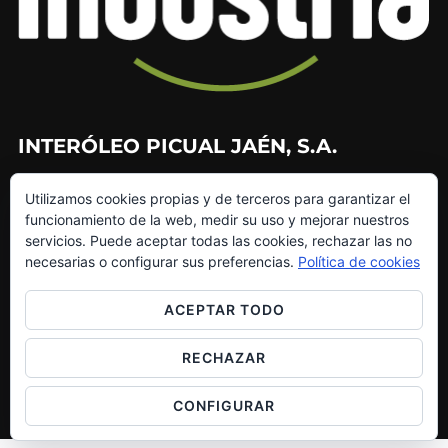
INTERÓLEO PICUAL JAÉN, S.A.
953 226 010
Utilizamos cookies propias y de terceros para garantizar el
953 272 499
funcionamiento de la web, medir su uso y mejorar nuestros
info@interoleo.com
servicios. Puede aceptar todas las cookies, rechazar las no
canaldedenuncias@interoleo.com
necesarias o configurar sus preferencias.
Política de cookies
ACEPTAR TODO
RECHAZAR
Copyright © 2026 Grupo Interóleo
Inspiro Theme
por
WPZOOM
CONFIGURAR