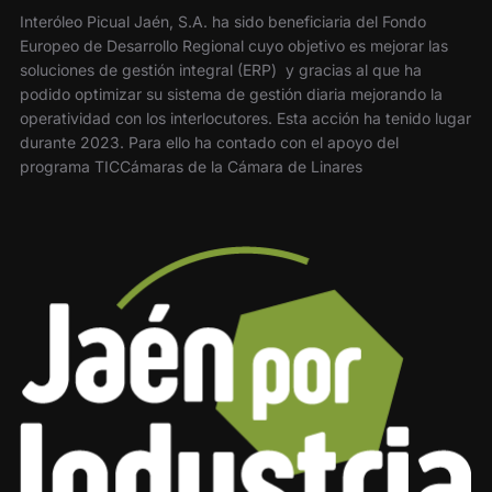
Interóleo Picual Jaén, S.A. ha sido beneficiaria del Fondo
Europeo de Desarrollo Regional cuyo objetivo es mejorar las
soluciones de gestión integral (ERP) y gracias al que ha
podido optimizar su sistema de gestión diaria mejorando la
operatividad con los interlocutores. Esta acción ha tenido lugar
durante 2023. Para ello ha contado con el apoyo del
programa TICCámaras de la Cámara de Linares