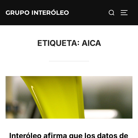
Saltar
Buscar:
GRUPO INTERÓLEO
al
ALTE
contenido
ETIQUETA:
AICA
Interóleo afirma que los datos de