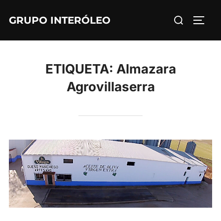
Saltar
Buscar:
GRUPO INTERÓLEO
al
ALTE
contenido
ETIQUETA:
Almazara
Agrovillaserra