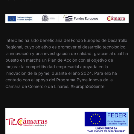
InterOleo ha sido beneficiaria del Fondo Europeo de Desarrollo
Regional, cuyo objetivo es promover el desarrollo tecnológico,
la innovación y una investigación de calidad, gracias al cual ha
puesto en marcha un Plan de Acción con el objetivo de
mejorar la competitividad empresarial apoyada en la
innovación de la pyme, durante el año 2024. Para ello ha
contado con el apoyo del Programa Pyme Innova de la
Cámara de Comercio de Linares. #EuropaSeSiente