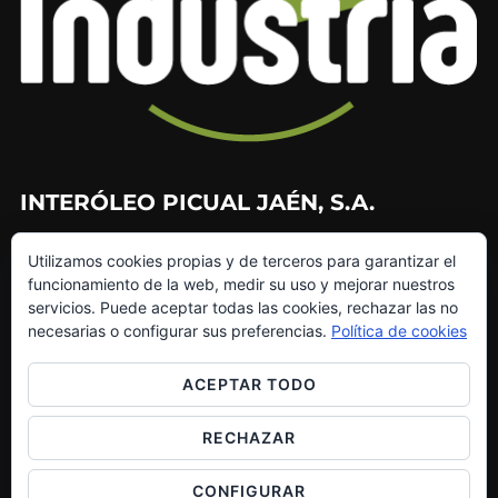
INTERÓLEO PICUAL JAÉN, S.A.
953 226 010
Utilizamos cookies propias y de terceros para garantizar el
953 272 499
funcionamiento de la web, medir su uso y mejorar nuestros
info@interoleo.com
servicios. Puede aceptar todas las cookies, rechazar las no
canaldedenuncias@interoleo.com
necesarias o configurar sus preferencias.
Política de cookies
ACEPTAR TODO
RECHAZAR
Copyright © 2026 Grupo Interóleo
Inspiro Theme
por
WPZOOM
CONFIGURAR