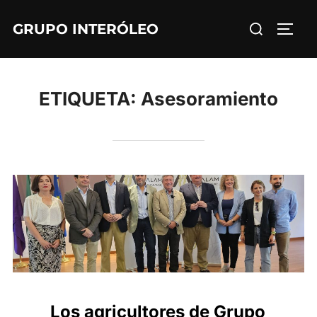
Saltar
Buscar:
GRUPO INTERÓLEO
al
ALTE
contenido
ETIQUETA:
Asesoramiento
Los agricultores de Grupo