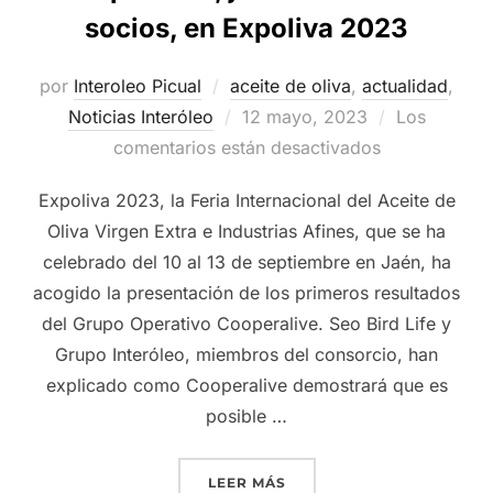
socios, en Expoliva 2023
por
Interoleo Picual
aceite de oliva
,
actualidad
,
Publicado
Noticias Interóleo
12 mayo, 2023
Los
el
comentarios están desactivados
Expoliva 2023, la Feria Internacional del Aceite de
Oliva Virgen Extra e Industrias Afines, que se ha
celebrado del 10 al 13 de septiembre en Jaén, ha
acogido la presentación de los primeros resultados
del Grupo Operativo Cooperalive. Seo Bird Life y
Grupo Interóleo, miembros del consorcio, han
explicado como Cooperalive demostrará que es
posible …
«GRUPO INTERÓLEO EXPON
LEER MÁS