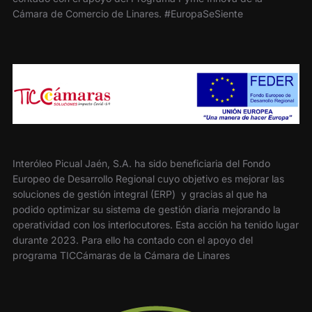
Cámara de Comercio de Linares. #EuropaSeSiente
Interóleo Picual Jaén, S.A. ha sido beneficiaria del Fondo
Europeo de Desarrollo Regional cuyo objetivo es mejorar las
soluciones de gestión integral (ERP) y gracias al que ha
podido optimizar su sistema de gestión diaria mejorando la
operatividad con los interlocutores. Esta acción ha tenido lugar
durante 2023. Para ello ha contado con el apoyo del
programa TICCámaras de la Cámara de Linares