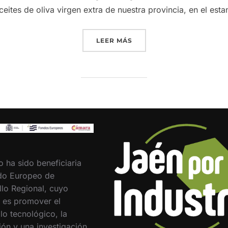
eites de oliva virgen extra de nuestra provincia, en el esta
«ESTAMOS PRESENTES EN
LEER MÁS
o ha sido beneficiaria
do Europeo de
llo Regional, cuyo
o es promover el
lo tecnológico, la
ión y una investigación