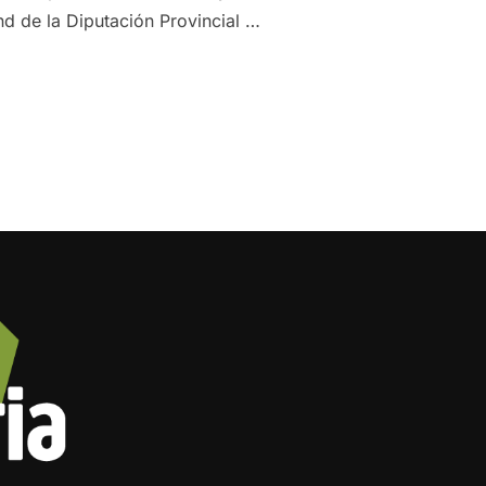
nd de la Diputación Provincial …
 FITUR CON DOS DE NUESTROS SOCIOS, OLEOCAMPO Y MAGN