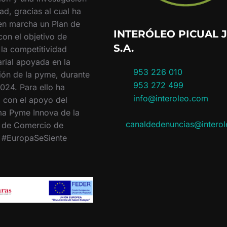
ad, gracias al cual ha
en marcha un Plan de
INTERÓLEO PICUAL J
con el objetivo de
S.A.
 la competitividad
rial apoyada en la
953 226 010
ión de la pyme, durante
953 272 499
024. Para ello ha
info@interoleo.com
 con el apoyo del
a Pyme Innova de la
canaldedenuncias@intero
 de Comercio de
. #EuropaSeSiente