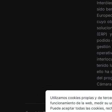
Interóle
sido ben
Europeo
cuyo ob
solucion
(ERP) y
podido 
gestión
operati
interloc
tenido 
ello ha
del pro
Cámara 
Utilizamos cookies propias y de terce
funcionamiento de la web, medir su us
Puede aceptar todas las cookies, rec