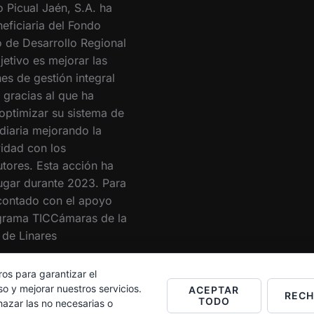
o Picual Jaén, S.A. ha
eficiaria del Fondo
 de Desarrollo Regional
jetivo es mejorar las
es de gestión integral
 gracias al que ha
optimizar su sistema de
 diaria mejorando la
vidad con los
utores. Esta acción ha
lugar durante 2023. Para
 contado con el apoyo
grama TICCámaras de la
de Linares
ros para garantizar el
o y mejorar nuestros servicios.
ACEPTAR
REC
TODO
hazar las no necesarias o