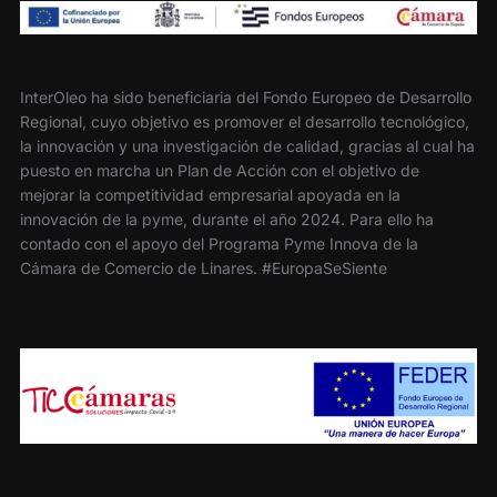
InterOleo ha sido beneficiaria del Fondo Europeo de Desarrollo
Regional, cuyo objetivo es promover el desarrollo tecnológico,
la innovación y una investigación de calidad, gracias al cual ha
puesto en marcha un Plan de Acción con el objetivo de
mejorar la competitividad empresarial apoyada en la
innovación de la pyme, durante el año 2024. Para ello ha
contado con el apoyo del Programa Pyme Innova de la
Cámara de Comercio de Linares. #EuropaSeSiente