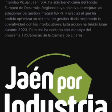
Interóleo Picual Jaén, S.A. ha sido beneficiaria del Fondo
Europeo de Desarrollo Regional cuyo objetivo es mejorar las
soluciones de gestión integral (ERP) y gracias al que ha
podido optimizar su sistema de gestión diaria mejorando la
operatividad con los interlocutores. Esta acción ha tenido lugar
durante 2023. Para ello ha contado con el apoyo del
programa TICCámaras de la Cámara de Linares