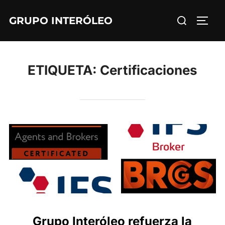
Saltar
Buscar:
GRUPO INTERÓLEO
al
ALTE
contenido
ETIQUETA:
Certificaciones
Grupo Interóleo refuerza la