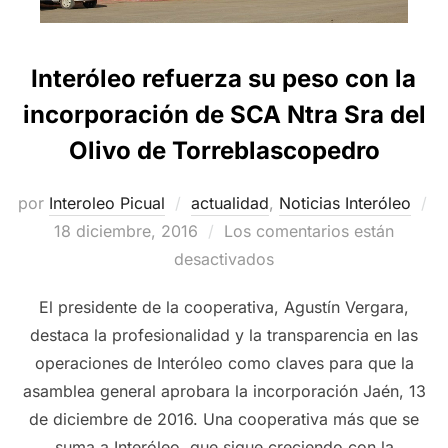
Interóleo refuerza su peso con la
incorporación de SCA Ntra Sra del
Olivo de Torreblascopedro
por
Interoleo Picual
actualidad
,
Noticias Interóleo
Publicado
18 diciembre, 2016
Los comentarios están
el
desactivados
El presidente de la cooperativa, Agustín Vergara,
destaca la profesionalidad y la transparencia en las
operaciones de Interóleo como claves para que la
asamblea general aprobara la incorporación Jaén, 13
de diciembre de 2016. Una cooperativa más que se
suma a Interóleo, que sigue creciendo con la