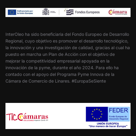
InterOleo ha sido beneficiaria del Fondo Europeo de Desarrollo
Regional, cuyo objetivo es promover el desarrollo tecnológico,
la innovación y una investigación de calidad, gracias al cual ha
puesto en marcha un Plan de Acción con el objetivo de
mejorar la competitividad empresarial apoyada en la
innovación de la pyme, durante el año 2024. Para ello ha
contado con el apoyo del Programa Pyme Innova de la
Cámara de Comercio de Linares. #EuropaSeSiente