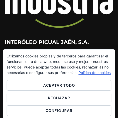
INTERÓLEO PICUAL JAÉN, S.A.
953 226 010
Utilizamos cookies propias y de terceros para garantizar el
953 272 499
funcionamiento de la web, medir su uso y mejorar nuestros
info@interoleo.com
servicios. Puede aceptar todas las cookies, rechazar las no
canaldedenuncias@interoleo.com
necesarias o configurar sus preferencias.
Política de cookies
ACEPTAR TODO
RECHAZAR
Copyright © 2026 Grupo Interóleo
Inspiro Theme
por
WPZOOM
CONFIGURAR