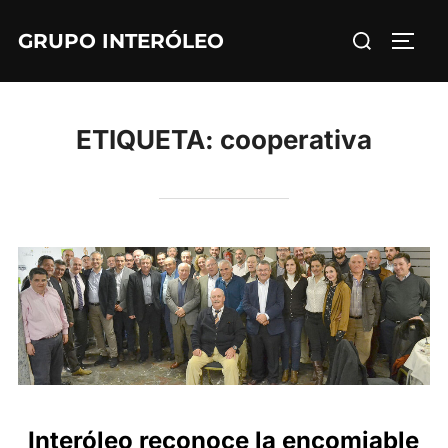
Saltar
Buscar:
GRUPO INTERÓLEO
al
ALTE
contenido
ETIQUETA:
cooperativa
Interóleo reconoce la encomiable