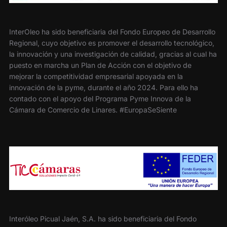
InterOleo ha sido beneficiaria del Fondo Europeo de Desarrollo
Regional, cuyo objetivo es promover el desarrollo tecnológico,
la innovación y una investigación de calidad, gracias al cual ha
puesto en marcha un Plan de Acción con el objetivo de
mejorar la competitividad empresarial apoyada en la
innovación de la pyme, durante el año 2024. Para ello ha
contado con el apoyo del Programa Pyme Innova de la
Cámara de Comercio de Linares. #EuropaSeSiente
Interóleo Picual Jaén, S.A. ha sido beneficiaria del Fondo