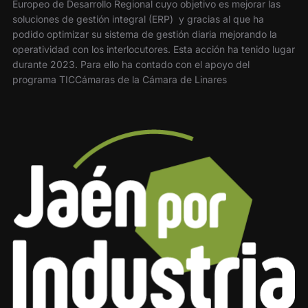
Europeo de Desarrollo Regional cuyo objetivo es mejorar las
soluciones de gestión integral (ERP) y gracias al que ha
podido optimizar su sistema de gestión diaria mejorando la
operatividad con los interlocutores. Esta acción ha tenido lugar
durante 2023. Para ello ha contado con el apoyo del
programa TICCámaras de la Cámara de Linares