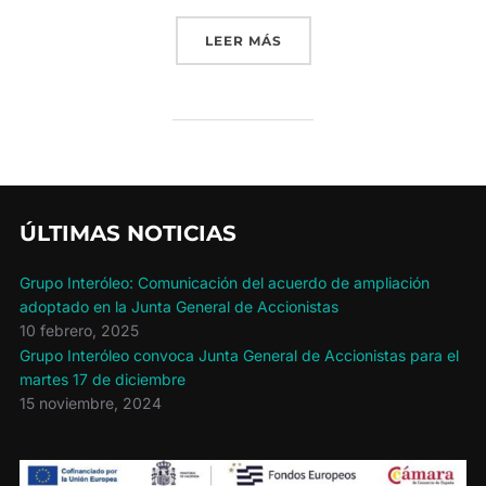
«ALUMNOS DE UN CURSO 
LEER MÁS
ÚLTIMAS NOTICIAS
Grupo Interóleo: Comunicación del acuerdo de ampliación
adoptado en la Junta General de Accionistas
10 febrero, 2025
Grupo Interóleo convoca Junta General de Accionistas para el
martes 17 de diciembre
15 noviembre, 2024