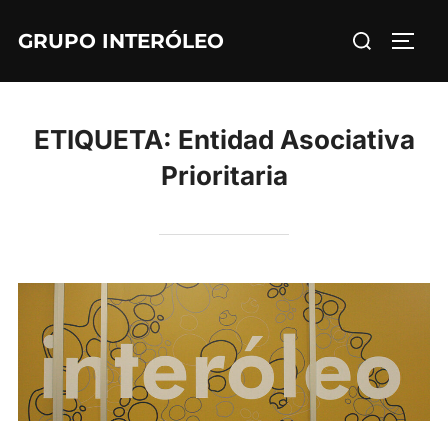
Saltar
Buscar:
GRUPO INTERÓLEO
al
ALTE
contenido
ETIQUETA:
Entidad Asociativa
Prioritaria