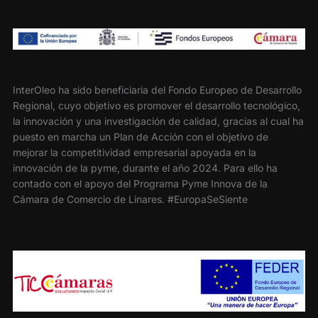
InterOleo ha sido beneficiaria del Fondo Europeo de Desarrollo
Regional, cuyo objetivo es promover el desarrollo tecnológico,
la innovación y una investigación de calidad, gracias al cual ha
puesto en marcha un Plan de Acción con el objetivo de
mejorar la competitividad empresarial apoyada en la
innovación de la pyme, durante el año 2024. Para ello ha
contado con el apoyo del Programa Pyme Innova de la
Cámara de Comercio de Linares. #EuropaSeSiente