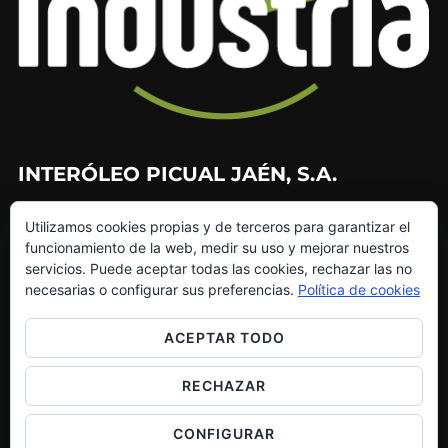
INTERÓLEO PICUAL JAÉN, S.A.
953 226 010
Utilizamos cookies propias y de terceros para garantizar el
953 272 499
funcionamiento de la web, medir su uso y mejorar nuestros
info@interoleo.com
servicios. Puede aceptar todas las cookies, rechazar las no
canaldedenuncias@interoleo.com
necesarias o configurar sus preferencias.
Política de cookies
ACEPTAR TODO
RECHAZAR
Copyright © 2026 Grupo Interóleo
Inspiro Theme
por
WPZOOM
CONFIGURAR