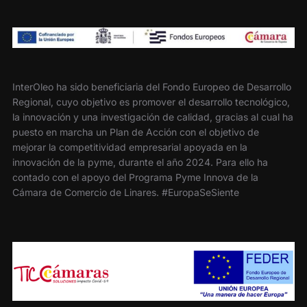
InterOleo ha sido beneficiaria del Fondo Europeo de Desarrollo
Regional, cuyo objetivo es promover el desarrollo tecnológico,
la innovación y una investigación de calidad, gracias al cual ha
puesto en marcha un Plan de Acción con el objetivo de
mejorar la competitividad empresarial apoyada en la
innovación de la pyme, durante el año 2024. Para ello ha
contado con el apoyo del Programa Pyme Innova de la
Cámara de Comercio de Linares. #EuropaSeSiente