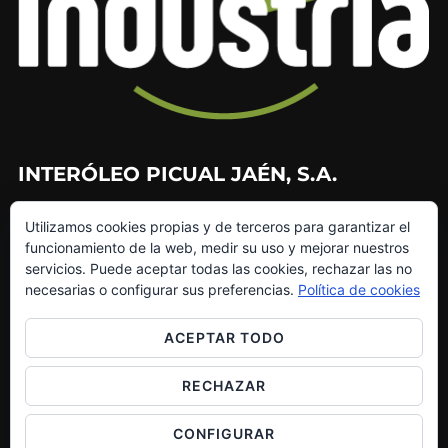
INTERÓLEO PICUAL JAÉN, S.A.
953 226 010
Utilizamos cookies propias y de terceros para garantizar el
953 272 499
funcionamiento de la web, medir su uso y mejorar nuestros
info@interoleo.com
servicios. Puede aceptar todas las cookies, rechazar las no
canaldedenuncias@interoleo.com
necesarias o configurar sus preferencias.
Política de cookies
ACEPTAR TODO
RECHAZAR
Copyright © 2026 Grupo Interóleo
Inspiro Theme
por
WPZOOM
CONFIGURAR