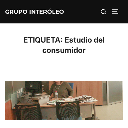
Saltar
Buscar:
GRUPO INTERÓLEO
al
ALTE
contenido
ETIQUETA:
Estudio del
consumidor