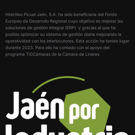
Interóleo Picual Jaén, S.A. ha sido beneficiaria del Fondo
Europeo de Desarrollo Regional cuyo objetivo es mejorar las
soluciones de gestión integral (ERP) y gracias al que ha
podido optimizar su sistema de gestión diaria mejorando la
operatividad con los interlocutores. Esta acción ha tenido lugar
durante 2023. Para ello ha contado con el apoyo del
programa TICCámaras de la Cámara de Linares