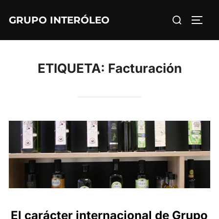
Saltar
Buscar:
GRUPO INTERÓLEO
al
ALTE
contenido
ETIQUETA:
Facturación
El carácter internacional de Grupo