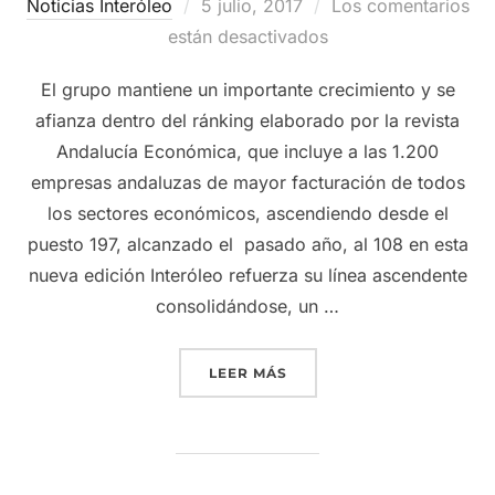
Publicado
Noticias Interóleo
5 julio, 2017
Los comentarios
el
están desactivados
El grupo mantiene un importante crecimiento y se
afianza dentro del ránking elaborado por la revista
Andalucía Económica, que incluye a las 1.200
empresas andaluzas de mayor facturación de todos
los sectores económicos, ascendiendo desde el
puesto 197, alcanzado el pasado año, al 108 en esta
nueva edición Interóleo refuerza su línea ascendente
consolidándose, un …
«GRUPO INTERÓLEO CONSO
LEER MÁS