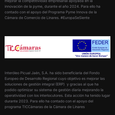
mejorar la competitividad empresarial apoyada en la
innovación de la pyme, durante el año 2024. Para ello ha
contado con el apoyo del Programa Pyme Innova de la
Cámara de Comercio de Linares. #EuropaSeSiente
Interóleo Picual Jaén, S.A. ha sido beneficiaria del Fondo
Europeo de Desarrollo Regional cuyo objetivo es mejorar las
soluciones de gestión integral (ERP) y gracias al que ha
podido optimizar su sistema de gestión diaria mejorando la
operatividad con los interlocutores. Esta acción ha tenido lugar
durante 2023. Para ello ha contado con el apoyo del
programa TICCámaras de la Cámara de Linares