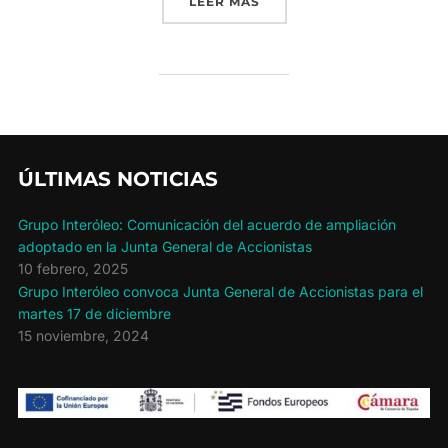
«ESTAMOS PRESENTES EN
LEER MÁS
ÚLTIMAS NOTICIAS
Grupo Interóleo: Comunicación del acuerdo de ampliación
adoptado en la Junta General de Accionistas
10 febrero, 2025
Grupo Interóleo convoca Junta General de Accionistas para el
martes 17 de diciembre
15 noviembre, 2024