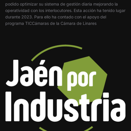
podido optimizar su sistema de gestión diaria mejorando la
operatividad con los interlocutores. Esta acción ha tenido lugar
durante 2023. Para ello ha contado con el apoyo del
programa TICCámaras de la Cámara de Linares