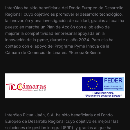
InterOleo ha sido beneficiaria del Fondo Europeo de Desarrollo
Regional, cuyo objetivo es promover el desarrollo tecnológico,
la innovación y una investigación de calidad, gracias al cual ha
puesto en marcha un Plan de Acción con el objetivo de
mejorar la competitividad empresarial apoyada en la
innovación de la pyme, durante el año 2024. Para ello ha
contado con el apoyo del Programa Pyme Innova de la
Cámara de Comercio de Linares. #EuropaSeSiente
Interóleo Picual Jaén, S.A. ha sido beneficiaria del Fondo
Europeo de Desarrollo Regional cuyo objetivo es mejorar las
soluciones de gestión integral (ERP) y gracias al que ha