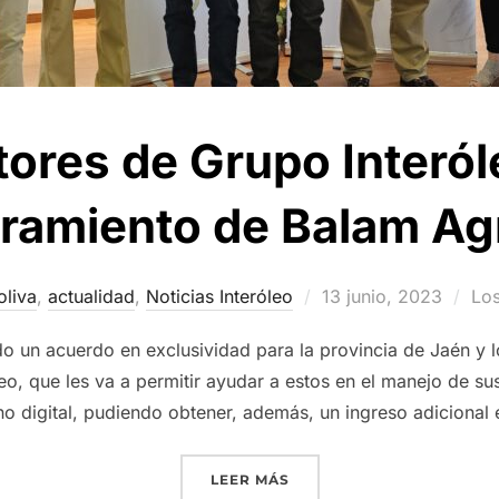
tores de Grupo Interól
oramiento de Balam Agr
Publicado
oliva
,
actualidad
,
Noticias Interóleo
13 junio, 2023
Los
el
 un acuerdo en exclusividad para la provincia de Jaén y lo
eo, que les va a permitir ayudar a estos en el manejo de su
no digital, pudiendo obtener, además, un ingreso adicional 
«LOS AGRICULTORES DE 
LEER MÁS