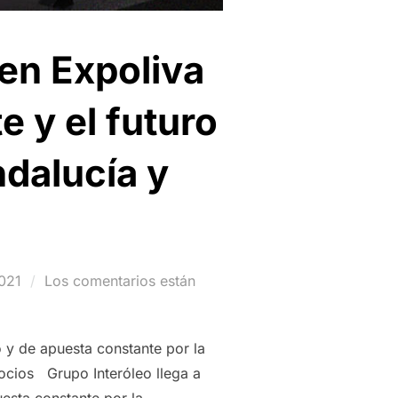
 en Expoliva
e y el futuro
ndalucía y
021
Los comentarios están
 y de apuesta constante por la
socios Grupo Interóleo llega a
esta constante por la …