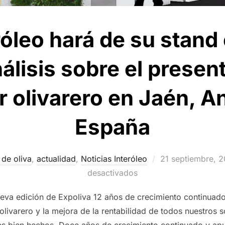
óleo hará de su stand
nálisis sobre el present
r olivarero en Jaén, A
España
Publicado
 de oliva
,
actualidad
,
Noticias Interóleo
21 septiembre, 2
el
desactivados
va edición de Expoliva 12 años de crecimiento continuado
 olivarero y la mejora de la rentabilidad de todos nuestros 
es bien hechos. Doce años de crecimiento continuado y apu