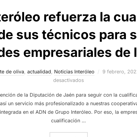
eróleo refuerza la cua
de sus técnicos para s
es empresariales de 
Publicado
te de oliva
,
actualidad
,
Noticias Interóleo
9 febrero, 202
el
desactivados
nción de la Diputación de Jaén para seguir con la cualific
 así un servicio más profesionalizado a nuestras cooperati
integrada en el ADN de Grupo Interóleo. Por eso, la empres
cualificación …