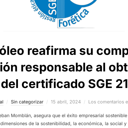
róleo reafirma su com
tión responsable al obt
del certificado SGE 21
Publicado
al
Sin categorizar
15 abril, 2024
Los comentarios e
el
eban Momblán, asegura que el éxito empresarial sostenible 
dimensiones de la sostenibilidad, la económica, la social y