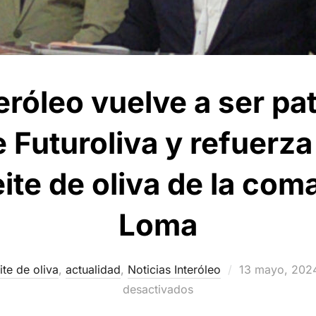
eróleo vuelve a ser pa
e Futuroliva y refuerz
eite de oliva de la com
Loma
Publicado
ite de oliva
,
actualidad
,
Noticias Interóleo
13 mayo, 202
el
desactivados