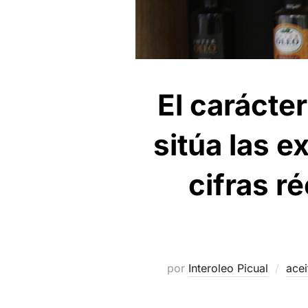
El carácte
sitúa las e
cifras r
por
Interoleo Picual
acei