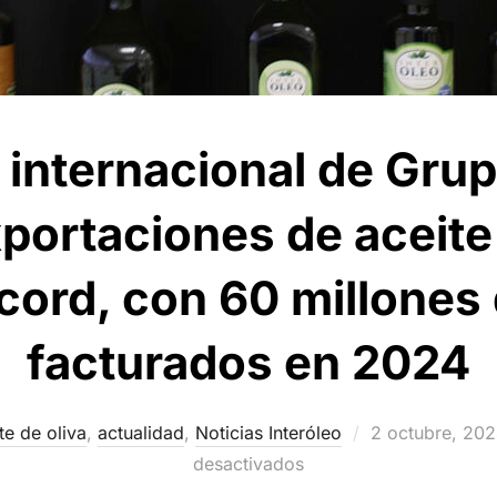
r internacional de Grup
xportaciones de aceite
écord, con 60 millones
facturados en 2024
Publicado
te de oliva
,
actualidad
,
Noticias Interóleo
2 octubre, 20
el
desactivados