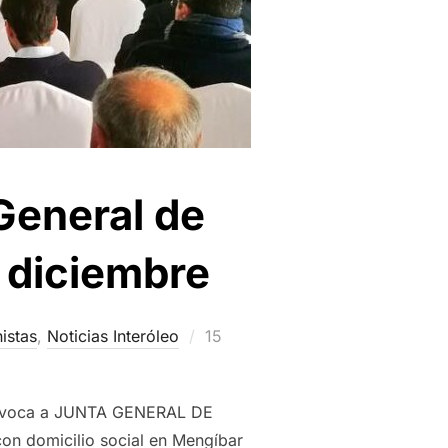
General de
e diciembre
Publicado
istas
,
Noticias Interóleo
15
el
 convoca a JUNTA GENERAL DE
on domicilio social en Mengíbar