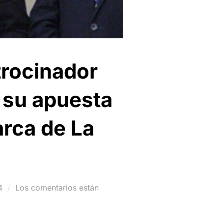
trocinador
a su apuesta
arca de La
4
Los comentarios están