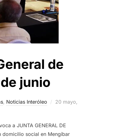
General de
 de junio
Publicado
as
,
Noticias Interóleo
20 mayo,
el
 convoca a JUNTA GENERAL DE
domicilio social en Mengíbar