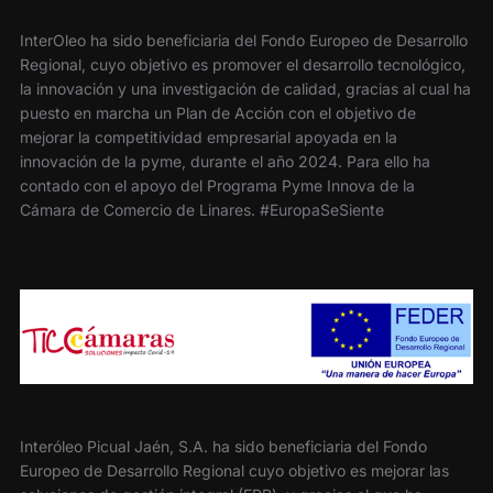
InterOleo ha sido beneficiaria del Fondo Europeo de Desarrollo
Regional, cuyo objetivo es promover el desarrollo tecnológico,
la innovación y una investigación de calidad, gracias al cual ha
puesto en marcha un Plan de Acción con el objetivo de
mejorar la competitividad empresarial apoyada en la
innovación de la pyme, durante el año 2024. Para ello ha
contado con el apoyo del Programa Pyme Innova de la
Cámara de Comercio de Linares. #EuropaSeSiente
Interóleo Picual Jaén, S.A. ha sido beneficiaria del Fondo
Europeo de Desarrollo Regional cuyo objetivo es mejorar las