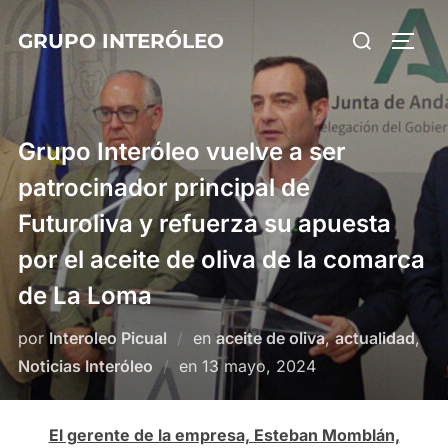
Saltar
Buscar:
GRUPO INTERÓLEO
al
ALTE
contenido
Grupo Interóleo vuelve a ser
patrocinador principal de
Futuroliva y refuerza su apuesta
por el aceite de oliva de la comarca
de La Loma
por
Interoleo Picual
en
aceite de oliva
,
actualidad
,
Publicado
Noticias Interóleo
en
13 mayo, 2024
el
El gerente de la empresa, Esteban Momblán,