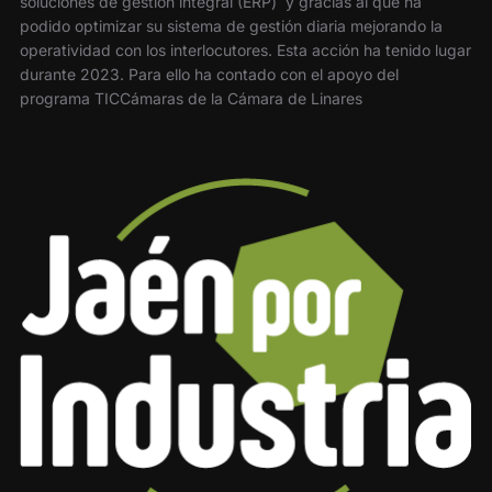
soluciones de gestión integral (ERP) y gracias al que ha
podido optimizar su sistema de gestión diaria mejorando la
operatividad con los interlocutores. Esta acción ha tenido lugar
durante 2023. Para ello ha contado con el apoyo del
programa TICCámaras de la Cámara de Linares