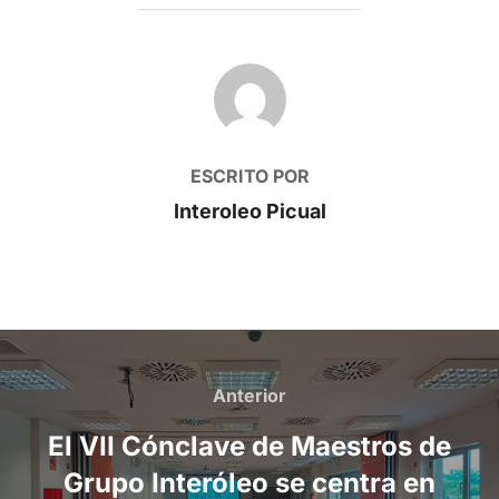
AUTOR DE LA PUBLICACIÓN
ESCRITO POR
Interoleo Picual
Navegación
de
Anterior
Anterior
entradas
El VII Cónclave de Maestros de
Grupo Interóleo se centra en