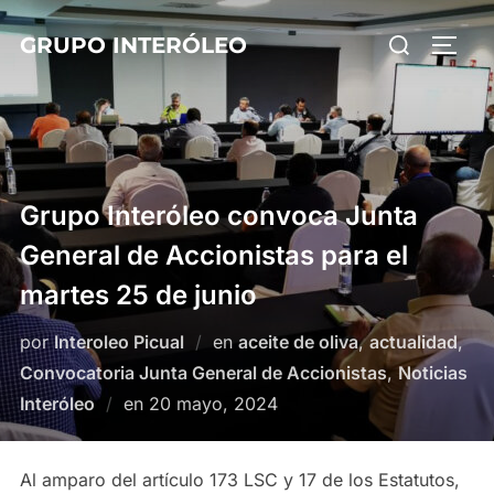
Saltar
Buscar:
GRUPO INTERÓLEO
al
ALTE
contenido
Grupo Interóleo convoca Junta
General de Accionistas para el
martes 25 de junio
por
Interoleo Picual
en
aceite de oliva
,
actualidad
,
Convocatoria Junta General de Accionistas
,
Noticias
Publicado
Interóleo
en
20 mayo, 2024
el
Al amparo del artículo 173 LSC y 17 de los Estatutos,