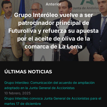
de
Anterior
Anterior
entradas
Grupo Interóleo vuelve a ser
patrocinador principal de
Futuroliva y refuerza su apuesta
por el aceite de oliva de la
comarca de La Loma
ÚLTIMAS NOTICIAS
Grupo Interóleo: Comunicación del acuerdo de ampliación
adoptado en la Junta General de Accionistas
10 febrero, 2025
Grupo Interóleo convoca Junta General de Accionistas para el
martes 17 de diciembre