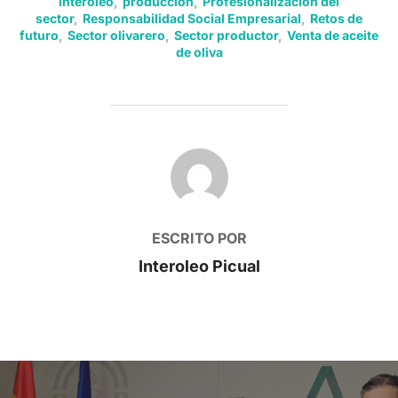
Interóleo
,
produccion
,
Profesionalización del
sector
,
Responsabilidad Social Empresarial
,
Retos de
futuro
,
Sector olivarero
,
Sector productor
,
Venta de aceite
de oliva
AUTOR DE LA PUBLICACIÓN
ESCRITO POR
Interoleo Picual
Navegación