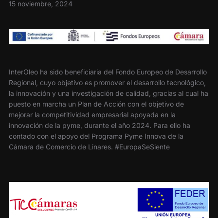
15 noviembre, 2024
InterOleo ha sido beneficiaria del Fondo Europeo de Desarrollo
Regional, cuyo objetivo es promover el desarrollo tecnológico,
la innovación y una investigación de calidad, gracias al cual ha
puesto en marcha un Plan de Acción con el objetivo de
mejorar la competitividad empresarial apoyada en la
innovación de la pyme, durante el año 2024. Para ello ha
contado con el apoyo del Programa Pyme Innova de la
Cámara de Comercio de Linares. #EuropaSeSiente