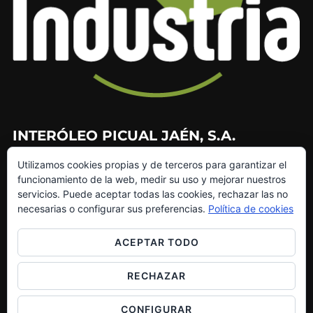
INTERÓLEO PICUAL JAÉN, S.A.
Utilizamos cookies propias y de terceros para garantizar el
953 226 010
funcionamiento de la web, medir su uso y mejorar nuestros
953 272 499
servicios. Puede aceptar todas las cookies, rechazar las no
info@interoleo.com
necesarias o configurar sus preferencias.
Política de cookies
canaldedenuncias@interoleo.com
ACEPTAR TODO
RECHAZAR
Copyright © 2026 Grupo Interóleo
CONFIGURAR