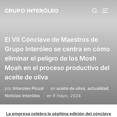
Saltar
Buscar:
GRUPO INTERÓLEO
al
ALTE
contenido
El VII Cónclave de Maestros de
Grupo Interóleo se centra en cómo
eliminar el peligro de los Mosh
Moah en el proceso productivo del
aceite de oliva
por
Interoleo Picual
en
aceite de oliva
,
actualidad
,
Publicado
Noticias Interóleo
en
9 mayo, 2024
el
La empresa celebra la séptima edición del cónclave