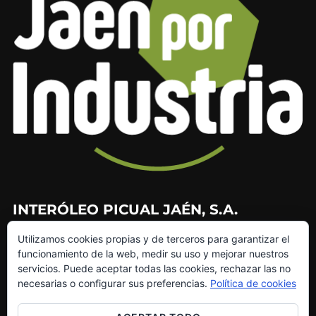
INTERÓLEO PICUAL JAÉN, S.A.
Utilizamos cookies propias y de terceros para garantizar el
953 226 010
funcionamiento de la web, medir su uso y mejorar nuestros
953 272 499
servicios. Puede aceptar todas las cookies, rechazar las no
info@interoleo.com
necesarias o configurar sus preferencias.
Política de cookies
canaldedenuncias@interoleo.com