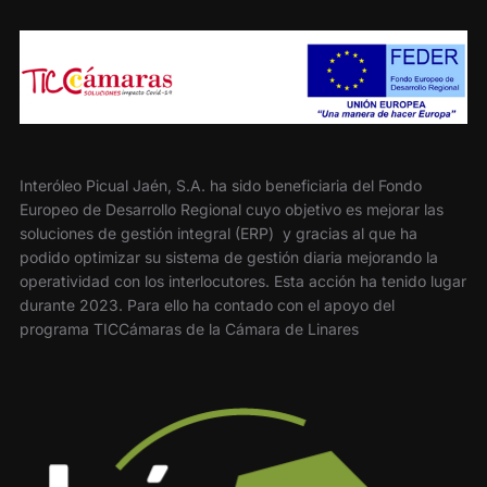
Interóleo Picual Jaén, S.A. ha sido beneficiaria del Fondo
Europeo de Desarrollo Regional cuyo objetivo es mejorar las
soluciones de gestión integral (ERP) y gracias al que ha
podido optimizar su sistema de gestión diaria mejorando la
operatividad con los interlocutores. Esta acción ha tenido lugar
durante 2023. Para ello ha contado con el apoyo del
programa TICCámaras de la Cámara de Linares