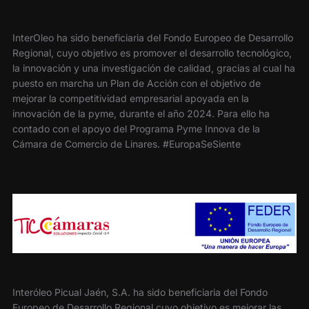
InterOleo ha sido beneficiaria del Fondo Europeo de Desarrollo
Regional, cuyo objetivo es promover el desarrollo tecnológico,
la innovación y una investigación de calidad, gracias al cual ha
puesto en marcha un Plan de Acción con el objetivo de
mejorar la competitividad empresarial apoyada en la
innovación de la pyme, durante el año 2024. Para ello ha
contado con el apoyo del Programa Pyme Innova de la
Cámara de Comercio de Linares. #EuropaSeSiente
Interóleo Picual Jaén, S.A. ha sido beneficiaria del Fondo
Europeo de Desarrollo Regional cuyo objetivo es mejorar las