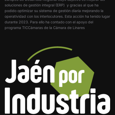
soluciones de gestión integral (ERP) y gracias al que ha
podido optimizar su sistema de gestión diaria mejorando la
operatividad con los interlocutores. Esta acción ha tenido lugar
durante 2023. Para ello ha contado con el apoyo del
programa TICCámaras de la Cámara de Linares