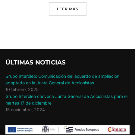
«UNA JORNADA ABORDA L
LEER MÁS
ÚLTIMAS NOTICIAS
Grupo Interóleo: Comunicación del acuerdo de ampliación
adoptado en la Junta General de Accionistas
10 febrero, 2025
Grupo Interóleo convoca Junta General de Accionistas para el
martes 17 de diciembre
15 noviembre, 2024