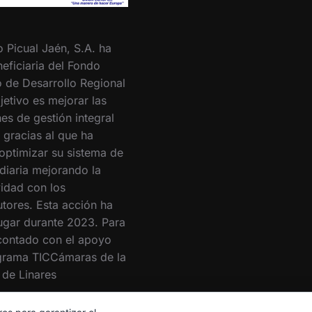
o Picual Jaén, S.A. ha
eficiaria del Fondo
 de Desarrollo Regional
jetivo es mejorar las
es de gestión integral
 gracias al que ha
optimizar su sistema de
 diaria mejorando la
vidad con los
utores. Esta acción ha
lugar durante 2023. Para
 contado con el apoyo
grama TICCámaras de la
de Linares