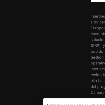
Interóle
sido ben
Europeo
cuyo ob
solucion
(ERP) y
podido 
gestión
operati
interloc
tenido 
ello ha
del pro
Cámara 