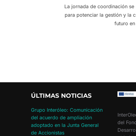
La jornada de coordinación se c
para potenciar la gestión y la 
futuro en
ÚLTIMAS NOTICIAS
Grupo Interóleo: Comunicación
InterOle
del acuerdo de ampliación
del Fon
adoptado en la Junta General
Desarro
de Accionistas