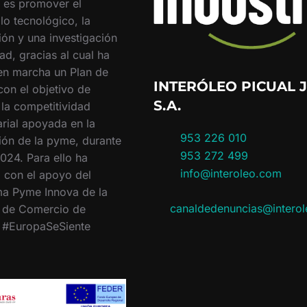
o es promover el
lo tecnológico, la
ión y una investigación
ad, gracias al cual ha
en marcha un Plan de
INTERÓLEO PICUAL J
con el objetivo de
S.A.
 la competitividad
rial apoyada en la
953 226 010
ión de la pyme, durante
953 272 499
024. Para ello ha
info@interoleo.com
 con el apoyo del
a Pyme Innova de la
canaldedenuncias@intero
 de Comercio de
. #EuropaSeSiente