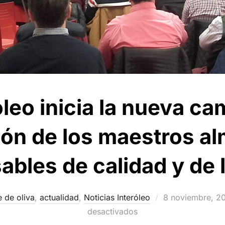
leo inicia la nueva c
ón de los maestros a
bles de calidad y de 
Publicado
e de oliva
,
actualidad
,
Noticias Interóleo
8 noviembre, 2
el
desactivados