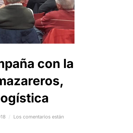
ampaña con la
lmazareros,
logística
018
Los comentarios están