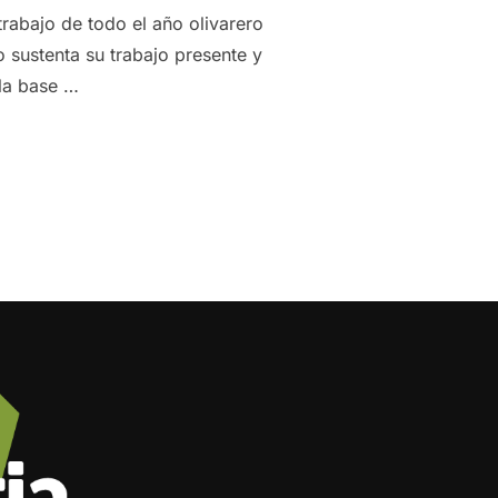
trabajo de todo el año olivarero
o sustenta su trabajo presente y
 la base …
IA LA NUEVA CAMPAÑA CON LA COORDINACIÓN DE LOS MAEST