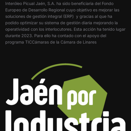
Interóleo Picual Jaén, S.A. ha sido beneficiaria del Fondo
Europeo de Desarrollo Regional cuyo objetivo es mejorar las
soluciones de gestión integral (ERP) y gracias al que ha
podido optimizar su sistema de gestión diaria mejorando la
operatividad con los interlocutores. Esta acción ha tenido lugar
durante 2023. Para ello ha contado con el apoyo del
programa TICCámaras de la Cámara de Linares