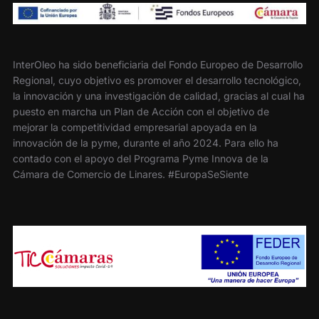
InterOleo ha sido beneficiaria del Fondo Europeo de Desarrollo
Regional, cuyo objetivo es promover el desarrollo tecnológico,
la innovación y una investigación de calidad, gracias al cual ha
puesto en marcha un Plan de Acción con el objetivo de
mejorar la competitividad empresarial apoyada en la
innovación de la pyme, durante el año 2024. Para ello ha
contado con el apoyo del Programa Pyme Innova de la
Cámara de Comercio de Linares. #EuropaSeSiente