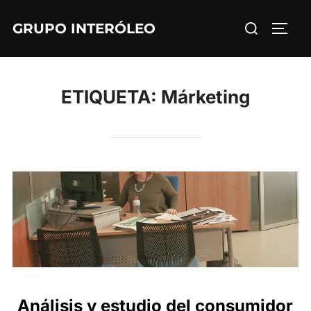
Saltar
Buscar:
GRUPO INTERÓLEO
al
ALTE
contenido
ETIQUETA:
Márketing
Análisis y estudio del consumidor