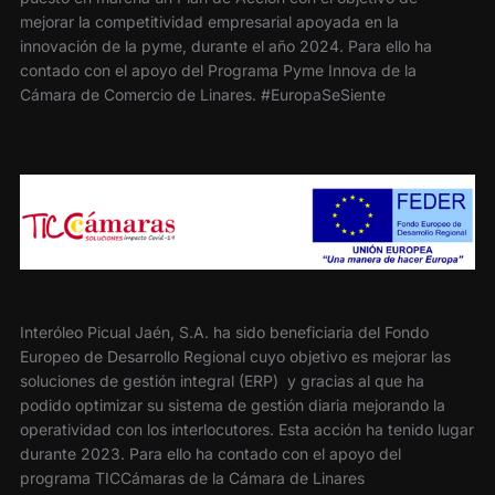
mejorar la competitividad empresarial apoyada en la
innovación de la pyme, durante el año 2024. Para ello ha
contado con el apoyo del Programa Pyme Innova de la
Cámara de Comercio de Linares. #EuropaSeSiente
Interóleo Picual Jaén, S.A. ha sido beneficiaria del Fondo
Europeo de Desarrollo Regional cuyo objetivo es mejorar las
soluciones de gestión integral (ERP) y gracias al que ha
podido optimizar su sistema de gestión diaria mejorando la
operatividad con los interlocutores. Esta acción ha tenido lugar
durante 2023. Para ello ha contado con el apoyo del
programa TICCámaras de la Cámara de Linares