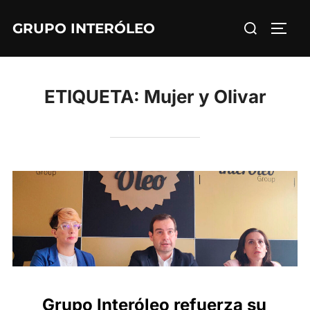
Saltar
Buscar:
GRUPO INTERÓLEO
al
ALTE
contenido
ETIQUETA:
Mujer y Olivar
Grupo Interóleo refuerza su