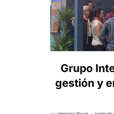
Grupo Inte
gestión y e
por
Interoleo Picual
aceite de 