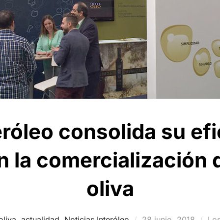
róleo consolida su efi
n la comercialización 
oliva
Publicado
oliva
,
actualidad
,
Noticias Interóleo
28 junio, 2018
Los