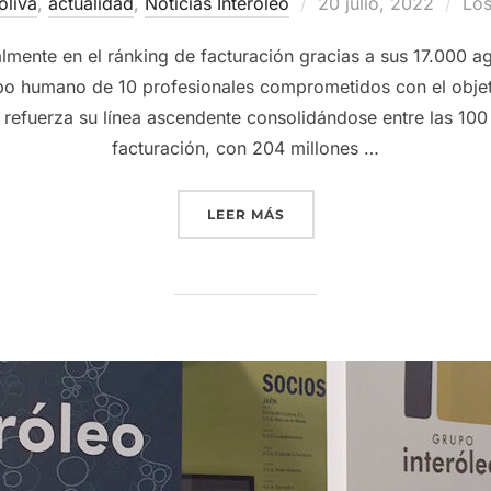
Publicado
oliva
,
actualidad
,
Noticias Interóleo
20 julio, 2022
Los
el
mente en el ránking de facturación gracias a sus 17.000 ag
ipo humano de 10 profesionales comprometidos con el objeti
o refuerza su línea ascendente consolidándose entre las 1
facturación, con 204 millones …
«GRUPO INTERÓLEO, CON 
LEER MÁS