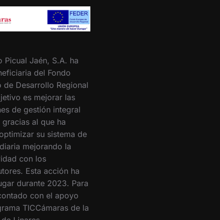
o Picual Jaén, S.A. ha
eficiaria del Fondo
 de Desarrollo Regional
jetivo es mejorar las
es de gestión integral
 gracias al que ha
optimizar su sistema de
 diaria mejorando la
vidad con los
utores. Esta acción ha
lugar durante 2023. Para
 contado con el apoyo
grama TICCámaras de la