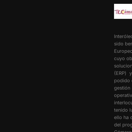
Interóle
sido ben
Europeo
cuyo ob
solucion
(ERP) y
podido 
gestión
operati
interloc
tenido 
ello ha
del pro