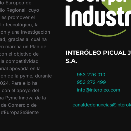
do Europeo de
llo Regional, cuyo
o es promover el
lo tecnológico, la
ión y una investigación
ad, gracias al cual ha
en marcha un Plan de
INTERÓLEO PICUAL J
con el objetivo de
S.A.
 la competitividad
rial apoyada en la
953 226 010
ión de la pyme, durante
953 272 499
024. Para ello ha
info@interoleo.com
 con el apoyo del
a Pyme Innova de la
canaldedenuncias@intero
 de Comercio de
. #EuropaSeSiente