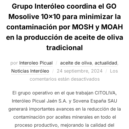
Grupo Interóleo coordina el GO
Mosolive 10×10 para minimizar la
contaminación por MOSH y MOAH
en la producción de aceite de oliva
tradicional
por
Interoleo Picual
aceite de oliva
,
actualidad
,
Publicado
Noticias Interóleo
24 septiembre, 2024
Los
el
comentarios están desactivados
El grupo operativo en el que trabajan CITOLIVA,
Interóleo Picual Jaén S.A. y Sovena España SAU
generará importantes avances en la reducción de la
contaminación por aceites minerales en todo el
proceso productivo, mejorando la calidad del