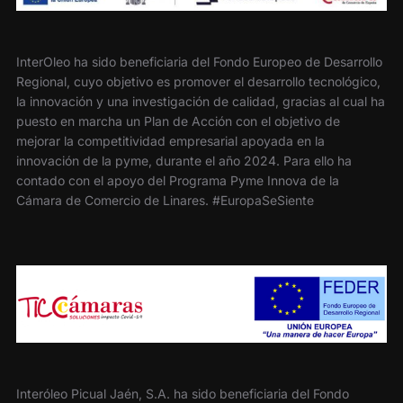
InterOleo ha sido beneficiaria del Fondo Europeo de Desarrollo
Regional, cuyo objetivo es promover el desarrollo tecnológico,
la innovación y una investigación de calidad, gracias al cual ha
puesto en marcha un Plan de Acción con el objetivo de
mejorar la competitividad empresarial apoyada en la
innovación de la pyme, durante el año 2024. Para ello ha
contado con el apoyo del Programa Pyme Innova de la
Cámara de Comercio de Linares. #EuropaSeSiente
Interóleo Picual Jaén, S.A. ha sido beneficiaria del Fondo