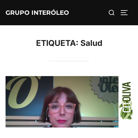
Saltar
Buscar:
GRUPO INTERÓLEO
al
ALTE
contenido
ETIQUETA:
Salud