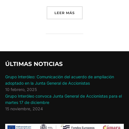
«GRUPO INTERÓLEO CONT
LEER MÁS
ÚLTIMAS NOTICIAS
Grupo Interóleo: Comunicación del acuerdo de ampliación
adoptado en la Junta General de Accionistas
10 febrero, 2025
Grupo Interóleo convoca Junta General de Accionistas para el
martes 17 de diciembre
15 noviembre, 2024