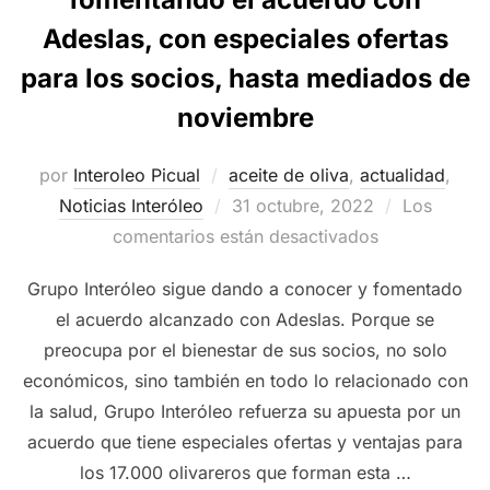
Adeslas, con especiales ofertas
para los socios, hasta mediados de
noviembre
por
Interoleo Picual
aceite de oliva
,
actualidad
,
Publicado
Noticias Interóleo
31 octubre, 2022
Los
el
comentarios están desactivados
Grupo Interóleo sigue dando a conocer y fomentado
el acuerdo alcanzado con Adeslas. Porque se
preocupa por el bienestar de sus socios, no solo
económicos, sino también en todo lo relacionado con
la salud, Grupo Interóleo refuerza su apuesta por un
acuerdo que tiene especiales ofertas y ventajas para
los 17.000 olivareros que forman esta …