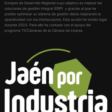
Europeo de Desarrollo Regional cuyo objetivo es mejorar las
soluciones de gestión integral (ERP) y gracias al que ha
podido optimizar su sistema de gestión diaria mejorando la
operatividad con los interlocutores. Esta acción ha tenido lugar
durante 2023. Para ello ha contado con el apoyo del
programa TICCámaras de la Cámara de Linares