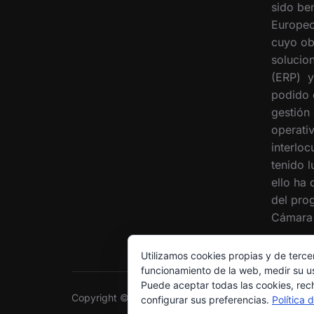
sido ben
Europeo
cuyo ob
solucion
(ERP) y
podido 
gestión
operati
interloc
tenido 
ello ha
del pro
Cámara 
Utilizamos cookies propias y de terce
funcionamiento de la web, medir su us
Puede aceptar todas las cookies, rec
Copyright © 2026 Grupo Interóleo
configurar sus preferencias.
Política 