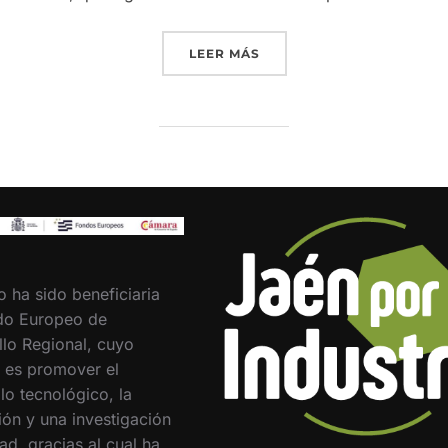
«INTERÓLEO REFUERZA S
LEER MÁS
o ha sido beneficiaria
do Europeo de
llo Regional, cuyo
o es promover el
lo tecnológico, la
ión y una investigación
ad, gracias al cual ha