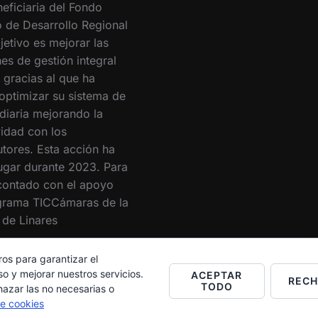
eficiaria del Fondo
 de Desarrollo Regional
jetivo es mejorar las
es de gestión integral
 gracias al que ha
optimizar su sistema de
 diaria mejorando la
vidad con los
utores. Esta acción ha
lugar durante 2023. Para
 contado con el apoyo
grama TICCámaras de la
de Linares
ros para garantizar el
o y mejorar nuestros servicios.
ACEPTAR
REC
TODO
hazar las no necesarias o
de cookies