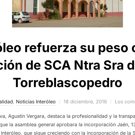
óleo refuerza su peso 
ión de SCA Ntra Sra d
Torreblascopedro
Publicado
alidad
,
Noticias Interóleo
18 diciembre, 2016
Los come
el
iva, Agustín Vergara, destaca la profesionalidad y la transp
que la asamblea general aprobara la incorporación Jaén, 
Interóleo, que sigue creciendo con la incorporación de la 