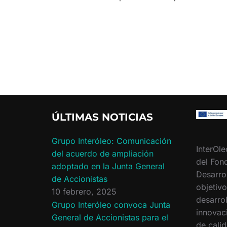
ÚLTIMAS NOTICIAS
Grupo Interóleo: Comunicación
InterOle
del acuerdo de ampliación
del Fon
adoptado en la Junta General
Desarro
de Accionistas
objetiv
10 febrero, 2025
desarrol
Grupo Interóleo convoca Junta
innovac
General de Accionistas para el
de calid