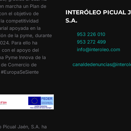
en marcha un Plan de
INTERÓLEO PICUAL J
con el objetivo de
S.A.
 la competitividad
rial apoyada en la
953 226 010
ión de la pyme, durante
953 272 499
024. Para ello ha
info@interoleo.com
 con el apoyo del
a Pyme Innova de la
canaldedenuncias@intero
 de Comercio de
. #EuropaSeSiente
o Picual Jaén, S.A. ha