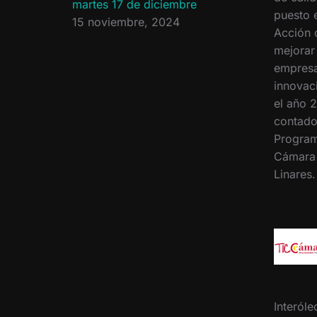
martes 17 de diciembre
puesto 
15 noviembre, 2024
Acción 
mejorar
empresa
innovac
el año 2
contado
Program
Cámara
Linares
Interóle