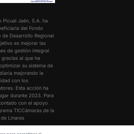
o Picual Jaén, S.A. ha
eficiaria del Fondo
 de Desarrollo Regional
jetivo es mejorar las
es de gestión integral
 gracias al que ha
optimizar su sistema de
 diaria mejorando la
vidad con los
utores. Esta acción ha
lugar durante 2023. Para
 contado con el apoyo
grama TICCámaras de la
de Linares