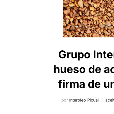
Grupo Inte
hueso de ac
firma de u
por
Interoleo Picual
acei