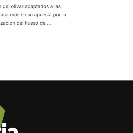
 del olivar adaptados a las
paso más en su apuesta por la
rización del hueso de …
NCIA LA VALORIZACIÓN DEL HUESO DE ACEITUNA DE TODOS 