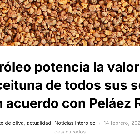
róleo potencia la valor
eituna de todos sus s
n acuerdo con Peláez
Publicado
te de oliva
,
actualidad
,
Noticias Interóleo
14 febrero, 20
el
desactivados