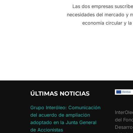
Las dos empresas suscriben
necesidades del mercado y me
economía circular y la
ÚLTIMAS NOTICIAS
Grupo Interóleo: Comunicación
InterOle
del acuerdo de ampliación
del Fon
adoptado en la Junta General
Desarro
de Accionistas