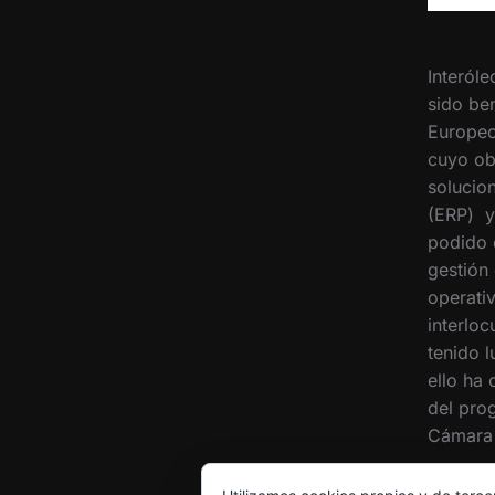
Interóle
sido ben
Europeo
cuyo ob
solucion
(ERP) y
podido 
gestión
operati
interloc
tenido 
ello ha
del pro
Cámara 