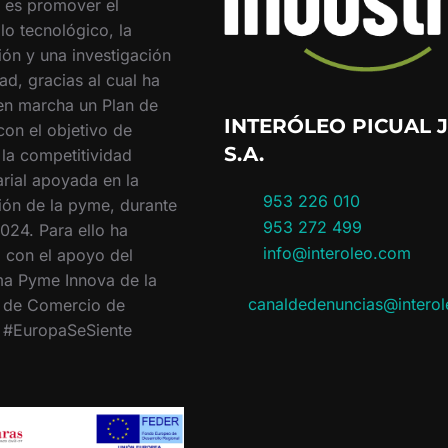
o es promover el
lo tecnológico, la
ión y una investigación
ad, gracias al cual ha
en marcha un Plan de
INTERÓLEO PICUAL J
con el objetivo de
S.A.
 la competitividad
rial apoyada en la
953 226 010
ión de la pyme, durante
953 272 499
024. Para ello ha
info@interoleo.com
 con el apoyo del
a Pyme Innova de la
canaldedenuncias@intero
 de Comercio de
. #EuropaSeSiente