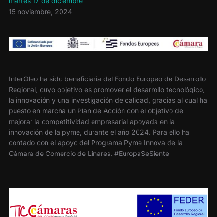
martes 17 de diciembre
15 noviembre, 2024
InterOleo ha sido beneficiaria del Fondo Europeo de Desarrollo
Regional, cuyo objetivo es promover el desarrollo tecnológico,
la innovación y una investigación de calidad, gracias al cual ha
puesto en marcha un Plan de Acción con el objetivo de
mejorar la competitividad empresarial apoyada en la
innovación de la pyme, durante el año 2024. Para ello ha
contado con el apoyo del Programa Pyme Innova de la
Cámara de Comercio de Linares. #EuropaSeSiente