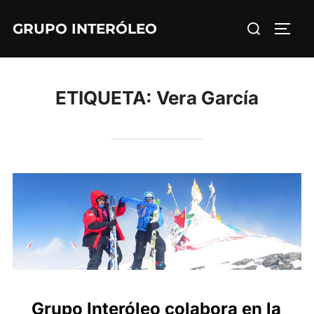
Saltar
Buscar:
GRUPO INTERÓLEO
al
ALTE
contenido
ETIQUETA:
Vera García
Grupo Interóleo colabora en la