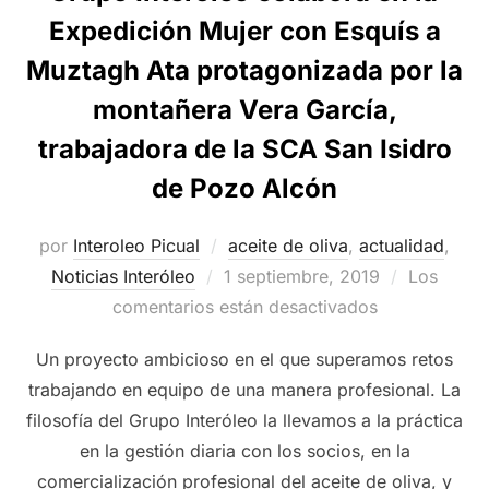
Expedición Mujer con Esquís a
Muztagh Ata protagonizada por la
montañera Vera García,
trabajadora de la SCA San Isidro
de Pozo Alcón
por
Interoleo Picual
aceite de oliva
,
actualidad
,
Publicado
Noticias Interóleo
1 septiembre, 2019
Los
el
comentarios están desactivados
Un proyecto ambicioso en el que superamos retos
trabajando en equipo de una manera profesional. La
filosofía del Grupo Interóleo la llevamos a la práctica
en la gestión diaria con los socios, en la
comercialización profesional del aceite de oliva, y