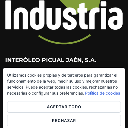
INTERÓLEO PICUAL JAÉN, S.A.
953 226 010
Utilizamos cookies propias y de terceros para garantizar el
953 272 499
funcionamiento de la web, medir su uso y mejorar nuestros
info@interoleo.com
servicios. Puede aceptar todas las cookies, rechazar las no
canaldedenuncias@interoleo.com
necesarias o configurar sus preferencias.
Política de cookies
ACEPTAR TODO
RECHAZAR
Copyright © 2026 Grupo Interóleo