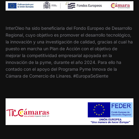
InterOleo ha sido beneficiaria del Fondo Europeo de Desarrollo
Regional, cuyo objetivo es promover el desarrollo tecnológico,
la innovación y una investigación de calidad, gracias al cual ha
puesto en marcha un Plan de Acción con el objetivo de
mejorar la competitividad empresarial apoyada en la
innovación de la pyme, durante el año 2024. Para ello ha
contado con el apoyo del Programa Pyme Innova de la
Cámara de Comercio de Linares. #EuropaSeSiente