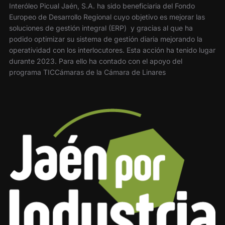
Interóleo Picual Jaén, S.A. ha sido beneficiaria del Fondo
Europeo de Desarrollo Regional cuyo objetivo es mejorar las
soluciones de gestión integral (ERP) y gracias al que ha
podido optimizar su sistema de gestión diaria mejorando la
operatividad con los interlocutores. Esta acción ha tenido lugar
durante 2023. Para ello ha contado con el apoyo del
programa TICCámaras de la Cámara de Linares