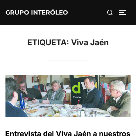
Saltar
Buscar:
GRUPO INTERÓLEO
al
ALTE
contenido
ETIQUETA:
Viva Jaén
Entrevista del Viva Jaén a nuestros