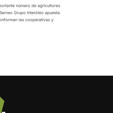
portante número de agricultores
Barneo Grupo Interóleo apuesta
conforman las cooperativas y
LIUM Y LA XYLELLA PARA MEJORAR EL MANEJO DE LAS EXPLO