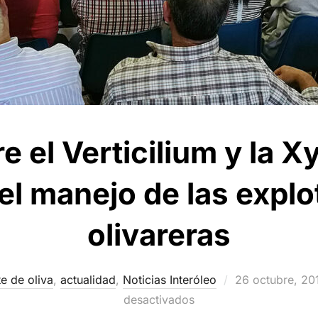
e el Verticilium y la Xy
el manejo de las expl
olivareras
Publicado
te de oliva
,
actualidad
,
Noticias Interóleo
26 octubre, 20
el
desactivados