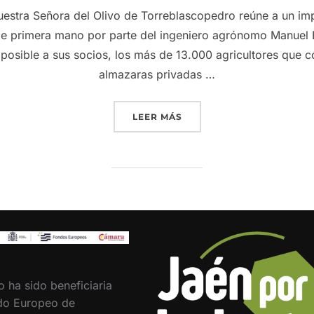
uestra Señora del Olivo de Torreblascopedro reúne a un im
de primera mano por parte del ingeniero agrónomo Manuel 
 posible a sus socios, los más de 13.000 agricultores que 
almazaras privadas …
«FORO SOBRE EL VERTICI
LEER MÁS
o ha sido beneficiaria
do Europeo de