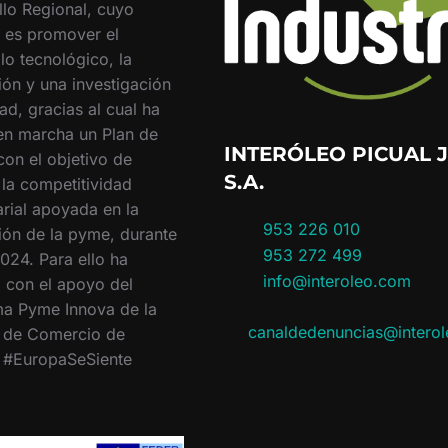
llo Regional, cuyo
o es promover el
lo tecnológico, la
ión y una investigación
ad, gracias al cual ha
en marcha un Plan de
INTERÓLEO PICUAL J
con el objetivo de
S.A.
 la competitividad
rial apoyada en la
953 226 010
ión de la pyme, durante
953 272 499
024. Para ello ha
info@interoleo.com
 con el apoyo del
a Pyme Innova de la
canaldedenuncias@intero
 de Comercio de
. #EuropaSeSiente