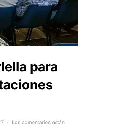
lella para
otaciones
17
Los comentarios están