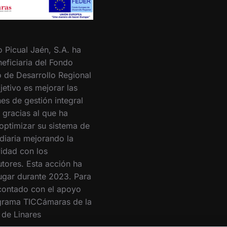
o Picual Jaén, S.A. ha
eficiaria del Fondo
 de Desarrollo Regional
jetivo es mejorar las
es de gestión integral
 gracias al que ha
optimizar su sistema de
 diaria mejorando la
vidad con los
utores. Esta acción ha
lugar durante 2023. Para
 contado con el apoyo
grama TICCámaras de la
de Linares