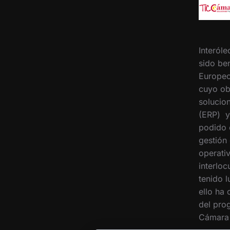
Interóle
sido ben
Europeo
cuyo ob
solucion
(ERP) y
podido 
gestión
operati
interloc
tenido 
ello ha
del pro
Cámara 