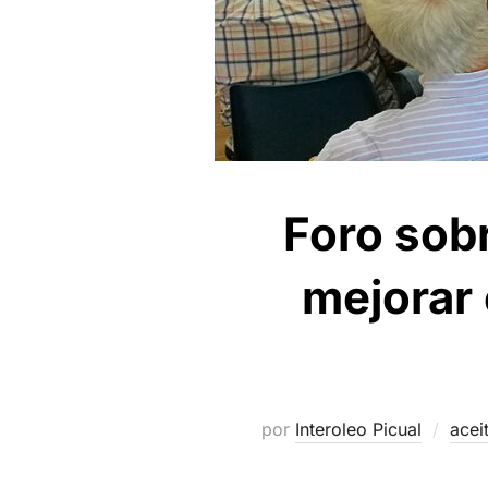
Foro sobr
mejorar 
por
Interoleo Picual
acei