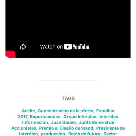
TAGS
Aceite
,
Concentración de la oferta
,
Expoliva
2017
,
Exportaciones
,
Grupo Interóleo
,
Interóleo
Información
,
Juan Gadeo
,
Junta General de
Accionistas
,
Premio al Diseño de Stand
,
Presidente de
Interóleo
,
produccion
,
Retos de futuro
,
Sector