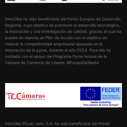
InterOleo ha sido beneficiaria del Fondo Europeo de Desarrollo
Regional, cuyo objetivo es promover el desarrollo tecnológico,
la innovación y una investigación de calidad, gracias al cual ha
puesto en marcha un Plan de Acción con el objetivo de
mejorar la competitividad empresarial apoyada en la
innovación de la pyme, durante el año 2024. Para ello ha
contado con el apoyo del Programa Pyme Innova de la
Cámara de Comercio de Linares. #EuropaSeSiente
Interóleo Picual Jaén, S.A. ha sido beneficiaria del Fondo