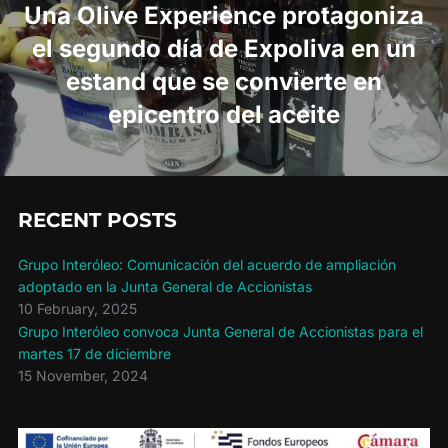
Una Olive Experience protagoniza
el segundo día de Expoliva en un
estand que se convierte en
epicentro del aceite
RECENT POSTS
Grupo Interóleo: Comunicación del acuerdo de ampliación
adoptado en la Junta General de Accionistas
10 February, 2025
Grupo Interóleo convoca Junta General de Accionistas para el
martes 17 de diciembre
15 November, 2024