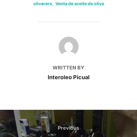
olivarero
,
Venta de aceite de oliva
POST AUTHOR
WRITTEN BY
Interoleo Picual
Post
navigation
Previous
Previous