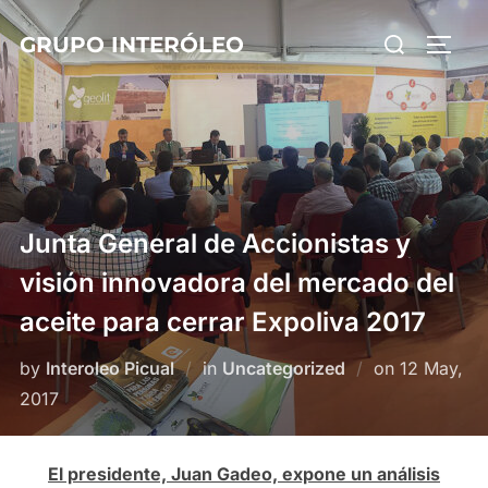
Skip
Search
GRUPO INTERÓLEO
to
TOGG
for:
content
Junta General de Accionistas y
visión innovadora del mercado del
aceite para cerrar Expoliva 2017
Posted
by
Interoleo Picual
in
Uncategorized
on
12 May,
on
2017
El presidente, Juan Gadeo, expone un análisis