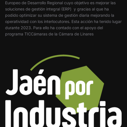
Europeo de Desarrollo Regional cuyo objetivo es mejorar las
soluciones de gestión integral (ERP) y gracias al que ha
podido optimizar su sistema de gestión diaria mejorando la
operatividad con los interlocutores. Esta acción ha tenido lugar
durante 2023. Para ello ha contado con el apoyo del
programa TICCámaras de la Cámara de Linares