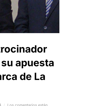
trocinador
a su apuesta
arca de La
4
Los comentarios están