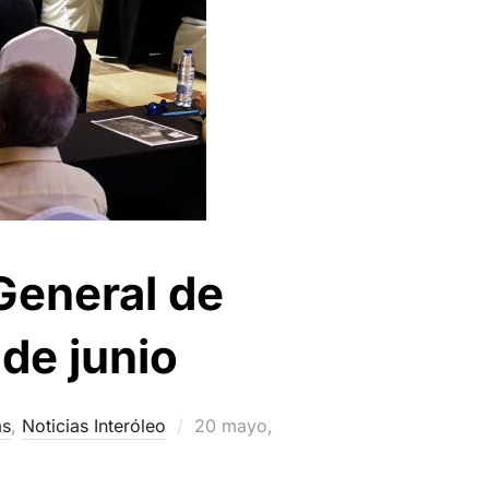
General de
 de junio
Publicado
as
,
Noticias Interóleo
20 mayo,
el