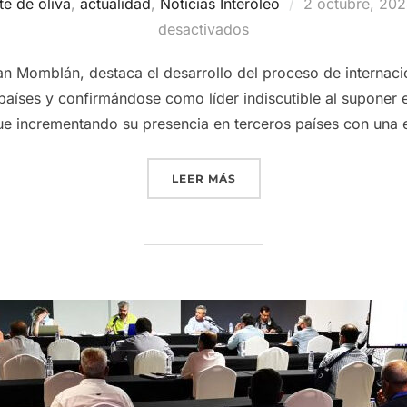
Publicado
te de oliva
,
actualidad
,
Noticias Interóleo
2 octubre, 20
el
desactivados
an Momblán, destaca el desarrollo del proceso de internaci
países y confirmándose como líder indiscutible al suponer 
ue incrementando su presencia en terceros países con una e
«EL CARÁCTER INTERNACI
LEER MÁS