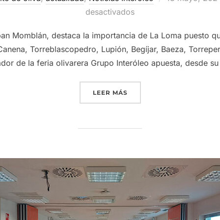
el
desactivados
ban Momblán, destaca la importancia de La Loma puesto qu
nena, Torreblascopedro, Lupión, Begíjar, Baeza, Torreper
dor de la feria olivarera Grupo Interóleo apuesta, desde s
«GRUPO INTERÓLEO VUELV
LEER MÁS