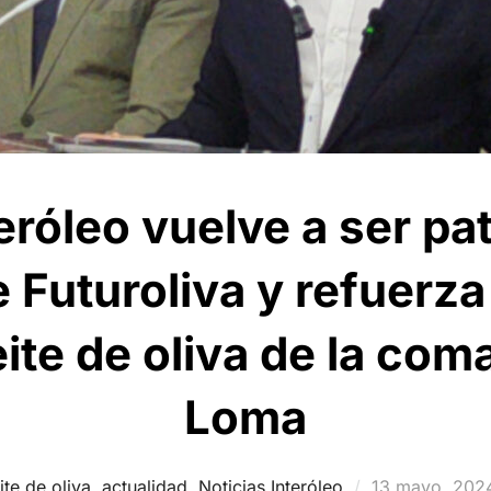
eróleo vuelve a ser pa
e Futuroliva y refuerz
eite de oliva de la com
Loma
Publicado
ite de oliva
,
actualidad
,
Noticias Interóleo
13 mayo, 202