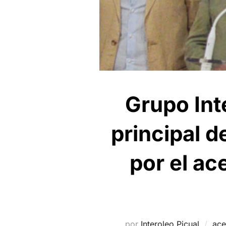
Grupo Int
principal d
por el ac
por
Interoleo Picual
ace