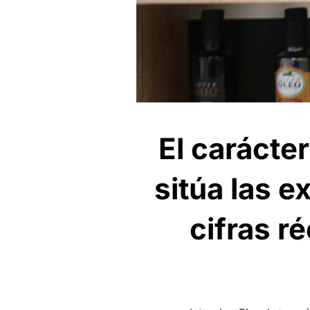
El carácte
sitúa las e
cifras r