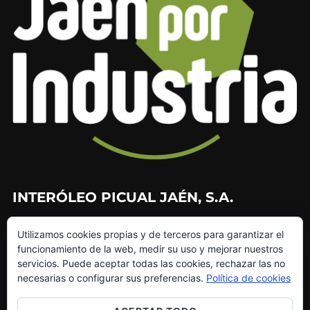
INTERÓLEO PICUAL JAÉN, S.A.
953 226 010
Utilizamos cookies propias y de terceros para garantizar el
953 272 499
funcionamiento de la web, medir su uso y mejorar nuestros
info@interoleo.com
servicios. Puede aceptar todas las cookies, rechazar las no
canaldedenuncias@interoleo.com
necesarias o configurar sus preferencias.
Política de cookies