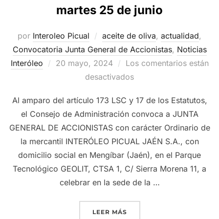
martes 25 de junio
por
Interoleo Picual
aceite de oliva
,
actualidad
,
Convocatoria Junta General de Accionistas
,
Noticias
Publicado
Interóleo
20 mayo, 2024
Los comentarios están
el
desactivados
Al amparo del artículo 173 LSC y 17 de los Estatutos,
el Consejo de Administración convoca a JUNTA
GENERAL DE ACCIONISTAS con carácter Ordinario de
la mercantil INTERÓLEO PICUAL JAÉN S.A., con
domicilio social en Mengíbar (Jaén), en el Parque
Tecnológico GEOLIT, CTSA 1, C/ Sierra Morena 11, a
celebrar en la sede de la …
«GRUPO INTERÓLEO CONVO
LEER MÁS