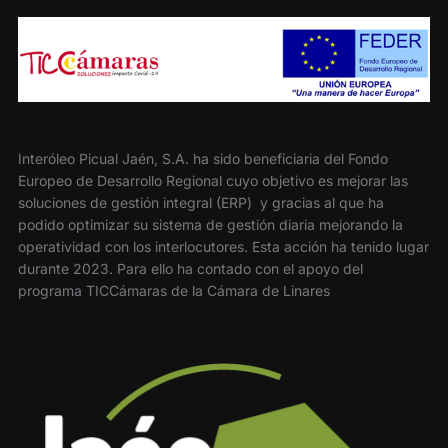
Interóleo Picual Jaén, S.A. ha sido beneficiaria del Fondo
Europeo de Desarrollo Regional cuyo objetivo es mejorar las
soluciones de gestión integral (ERP) y gracias al que ha
podido optimizar su sistema de gestión diaria mejorando la
operatividad con los interlocutores. Esta acción ha tenido lugar
durante 2023. Para ello ha contado con el apoyo del
programa TICCámaras de la Cámara de Linares