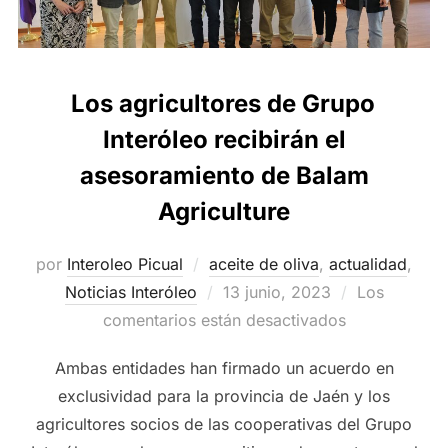
Los agricultores de Grupo
Interóleo recibirán el
asesoramiento de Balam
Agriculture
por
Interoleo Picual
aceite de oliva
,
actualidad
,
Publicado
Noticias Interóleo
13 junio, 2023
Los
el
comentarios están desactivados
Ambas entidades han firmado un acuerdo en
exclusividad para la provincia de Jaén y los
agricultores socios de las cooperativas del Grupo