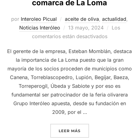
comarca de La Loma
por
Interoleo Picual
aceite de oliva
,
actualidad
,
Publicado
Noticias Interóleo
13 mayo, 2024
Los
el
comentarios están desactivados
El gerente de la empresa, Esteban Momblán, destaca
la importancia de La Loma puesto que la gran
mayoría de los socios proceden de municipios como
Canena, Torreblascopedro, Lupión, Begíjar, Baeza,
Torreperogil, Úbeda y Sabiote y por eso es
fundamental ser patrocinador de la feria olivarera
Grupo Interóleo apuesta, desde su fundación en
2009, por el …
«GRUPO INTERÓLEO VUELV
LEER MÁS