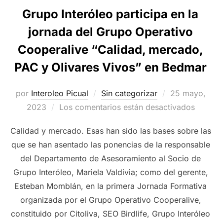
Grupo Interóleo participa en la
jornada del Grupo Operativo
Cooperalive “Calidad, mercado,
PAC y Olivares Vivos” en Bedmar
Publicado
por
Interoleo Picual
Sin categorizar
25 mayo,
el
2023
Los comentarios están desactivados
Calidad y mercado. Esas han sido las bases sobre las
que se han asentado las ponencias de la responsable
del Departamento de Asesoramiento al Socio de
Grupo Interóleo, Mariela Valdivia; como del gerente,
Esteban Momblán, en la primera Jornada Formativa
organizada por el Grupo Operativo Cooperalive,
constituido por Citoliva, SEO Birdlife, Grupo Interóleo