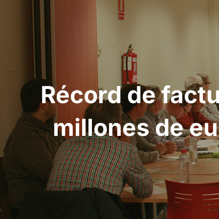
Navegación
de
entradas
Récord de fact
millones de eu