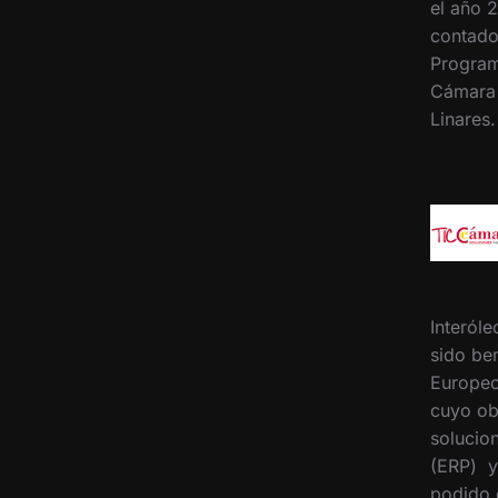
el año 2
contado
Program
Cámara
Linares
Interóle
sido ben
Europeo
cuyo ob
solucion
(ERP) y
podido 