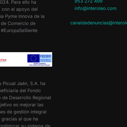
953 272 499
024. Para ello ha
info@interoleo.com
 con el apoyo del
a Pyme Innova de la
canaldedenuncias@intero
 de Comercio de
. #EuropaSeSiente
o Picual Jaén, S.A. ha
eficiaria del Fondo
 de Desarrollo Regional
jetivo es mejorar las
es de gestión integral
 gracias al que ha
optimizar su sistema de