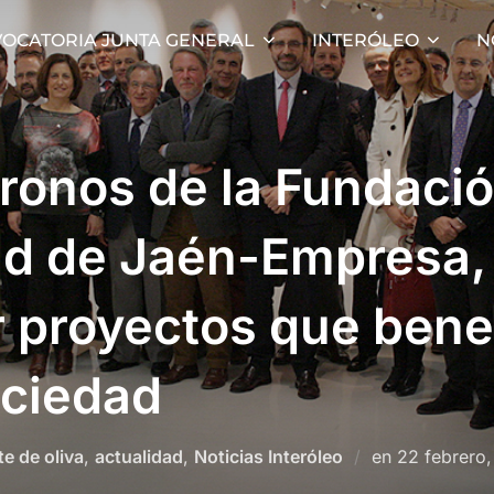
OCATORIA JUNTA GENERAL
INTERÓLEO
N
ronos de la Fundaci
ad de Jaén-Empresa,
r proyectos que bene
ociedad
Publicado
te de oliva
,
actualidad
,
Noticias Interóleo
en
22 febrero,
el