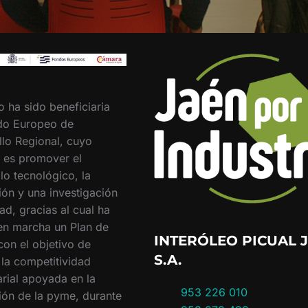
o ha sido beneficiaria
do Europeo de
llo Regional, cuyo
o es promover el
lo tecnológico, la
ión y una investigación
ad, gracias al cual ha
en marcha un Plan de
INTERÓLEO PICUAL J
con el objetivo de
S.A.
 la competitividad
rial apoyada en la
953 226 010
ión de la pyme, durante