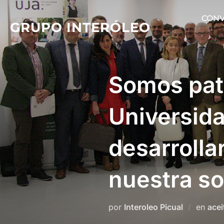
Saltar
CONV
al
GRUPO INTERÓLEO
contenido
Somos pat
Universid
desarrolla
nuestra s
por
Interoleo Picual
en
acei